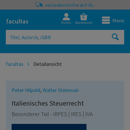
versandkostenfrei ab € 30,–
0
Menü
Konto
Warenkorb
facultas
Detailansicht
Peter Hilpold
,
Walter Steinmair
Italienisches Steuerrecht
Besonderer Teil - IRPES | IRES | IVA