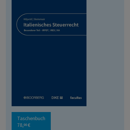
Taschenbuch
78,
€
00