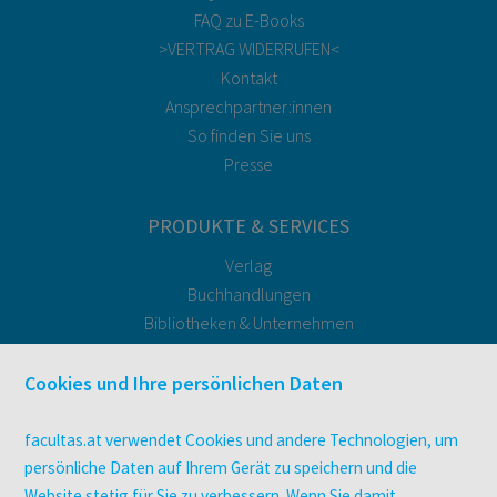
FAQ zu E-Books
>VERTRAG WIDERRUFEN<
Kontakt
Ansprechpartner:innen
So finden Sie uns
Presse
PRODUKTE & SERVICES
Verlag
Buchhandlungen
Bibliotheken & Unternehmen
facultas Bindeservice
Druckerei facultas druckt.
Cookies und Ihre persönlichen Daten
Kopierservice
Zeitschriften
facultas.at verwendet Cookies und andere Technologien, um
Digitale Angebote
persönliche Daten auf Ihrem Gerät zu speichern und die
Website stetig für Sie zu verbessern. Wenn Sie damit