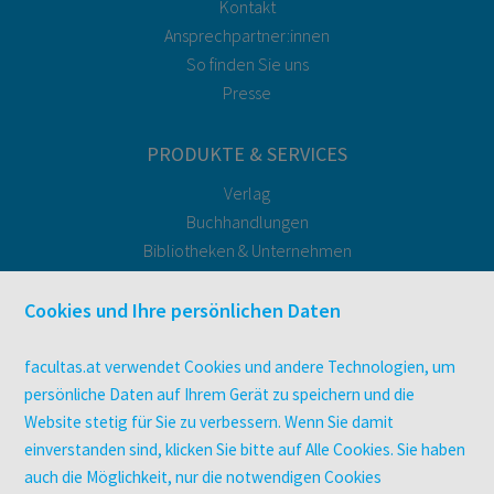
Kontakt
Ansprechpartner:innen
So finden Sie uns
Presse
PRODUKTE & SERVICES
Verlag
Buchhandlungen
Bibliotheken & Unternehmen
facultas Bindeservice
Druckerei facultas druckt.
Cookies und Ihre persönlichen Daten
Kopierservice
Zeitschriften
facultas.at verwendet Cookies und andere Technologien, um
Digitale Angebote
persönliche Daten auf Ihrem Gerät zu speichern und die
Website stetig für Sie zu verbessern. Wenn Sie damit
einverstanden sind, klicken Sie bitte auf Alle Cookies. Sie haben
UNTERNEHMEN
auch die Möglichkeit, nur die notwendigen Cookies
Über facultas