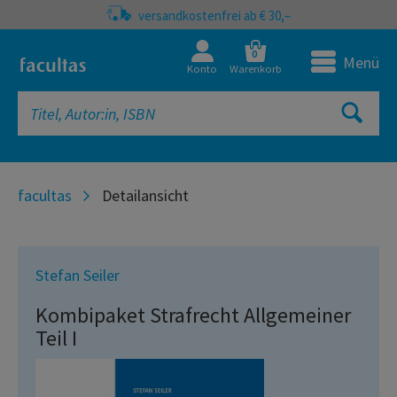
versandkostenfrei ab € 30,–
0
Menü
Konto
Warenkorb
facultas
Detailansicht
Stefan Seiler
Kombipaket Strafrecht Allgemeiner
Teil I