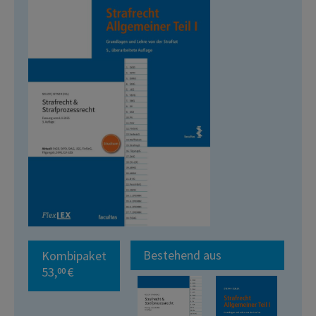
Bestehend aus
Kombipaket
53,
€
00