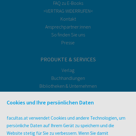
FAQ zu E-Books
>VERTRAG WIDERRUFEN<
Kontakt
Ansprechpartner:innen
So finden Sie uns
Presse
PRODUKTE & SERVICES
Verlag
Buchhandlungen
Bibliotheken & Unternehmen
facultas Bindeservice
Druckerei facultas druckt.
Cookies und Ihre persönlichen Daten
Kopierservice
Zeitschriften
facultas.at verwendet Cookies und andere Technologien, um
Digitale Angebote
persönliche Daten auf Ihrem Gerät zu speichern und die
Website stetig für Sie zu verbessern. Wenn Sie damit