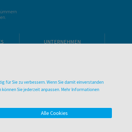
r kümmern
gen.
ES
UNTERNEHMEN
Über facultas
facultas Kooperationen
men
Arbeiten bei facultas
Impressum
ig für Sie zu verbessern. Wenn Sie damit einverstanden
.
Datenschutz & Cookies
zen können Sie jederzeit anpassen. Mehr Informationen
AGB
Barrierefreiheit
Alle Cookies