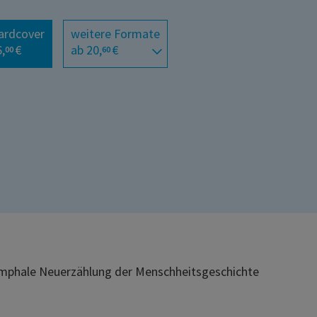
ardcover
weitere Formate
,
€
ab 20,
€
00
60
umphale Neuerzählung der Menschheitsgeschichte