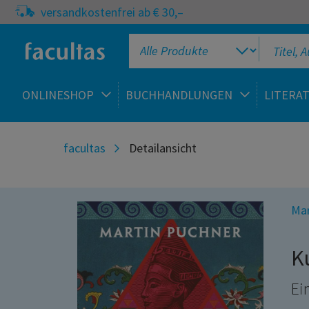
versandkostenfrei ab € 30,–
ONLINESHOP
BUCHHANDLUNGEN
LITERA
facultas
Detailansicht
Mar
K
Ei