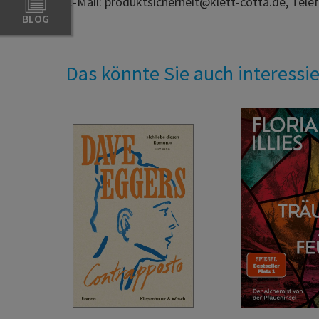
E-Mail: produktsicherheit@klett-cotta.de, Tele
BLOG
Das könnte Sie auch interessi