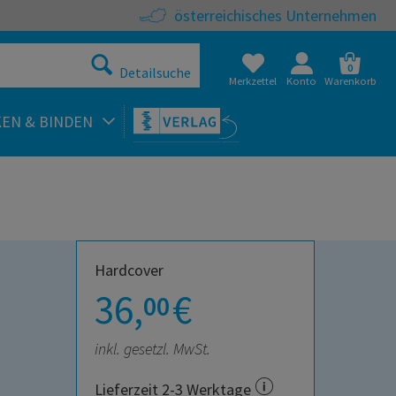
österreichisches Unternehmen
0
Detailsuche
Merkzettel
Konto
Warenkorb
KEN & BINDEN
Hardcover
36,
€
00
inkl. gesetzl. MwSt.
Lieferzeit 2-3 Werktage