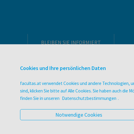
BLEIBEN SIE INFORMIERT
Pflegeausbildung
Newsletter
Cookies und Ihre persönlichen Daten
Veranstaltungen
Wissen Magazin
facultas.at verwendet Cookies und andere Technologien, um
Literaturlisten
sind, klicken Sie bitte auf Alle Cookies. Sie haben auch di
facultas Club
finden Sie in unseren
Datenschutzbestimmungen
.
Blog facultas.studiert
Geschenkkarten
Notwendige Cookies