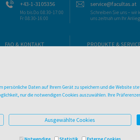
+43-1-3105356
service@facultas.at
Mo bis Do 08:30-17:00
Schreiben Sie uns – wi
Fr 08:30-16:00
uns zeitnah um Ihr Anlie
FAQ & KONTAKT
PRODUKTE & SERVIC
FAQ zum Versand
Verlag
FAQ zu E-Books
Buchhandlungen
>VERTRAG WIDERRUFEN<
Bibliotheken & Unterneh
Kontakt
facultas Bindeservice
 persönliche Daten auf Ihrem Gerät zu speichern und die Website stet
Ansprechpartner:innen
Druckerei facultas druckt
e Möglichkeit, nur die notwendigen Cookies auszuwählen. Ihre Präferen
So finden Sie uns
Kopierservice
Presse
Zeitschriften
Digitale Angebote
Ausgewählte Cookies
Notwendige
Statistik
Externe Cookies