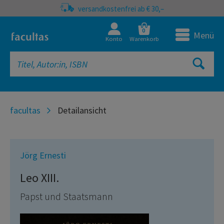
versandkostenfrei ab € 30,–
0
Menü
Konto
Warenkorb
facultas
Detailansicht
Jörg Ernesti
Leo XIII.
Papst und Staatsmann