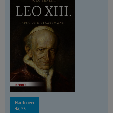
Hardcover
43,
€
20