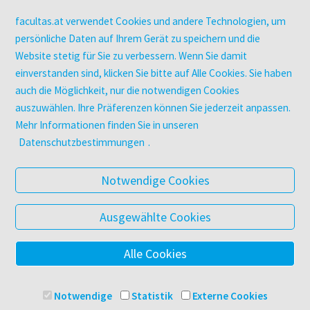
Kopierservice
Zeitschriften
facultas.at verwendet Cookies und andere Technologien, um
Digitale Angebote
persönliche Daten auf Ihrem Gerät zu speichern und die
Website stetig für Sie zu verbessern. Wenn Sie damit
einverstanden sind, klicken Sie bitte auf Alle Cookies. Sie haben
UNTERNEHMEN
auch die Möglichkeit, nur die notwendigen Cookies
Über facultas
auszuwählen. Ihre Präferenzen können Sie jederzeit anpassen.
facultas Kooperationen
Mehr Informationen finden Sie in unseren
Arbeiten bei facultas
Datenschutzbestimmungen
.
Impressum
Datenschutz & Cookies
Notwendige Cookies
AGB
Barrierefreiheit
Ausgewählte Cookies
Alle Cookies
© 2025 Facultas Verlags- und Buchhandels AG
Impressum
Notwendige
Statistik
Externe Cookies