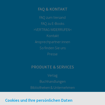
FAQ & KONTAKT
FAQ zum Versand
FAQ zu E-Books
>VERTRAG WIDERRUFEN<
Kontakt
Ansprechpartner:innen
So finden Sie uns
Presse
PRODUKTE & SERVICES
Verlag
Buchhandlungen
Bibliotheken & Unternehmen
facultas Bindeservice
Druckerei facultas druckt.
Cookies und Ihre persönlichen Daten