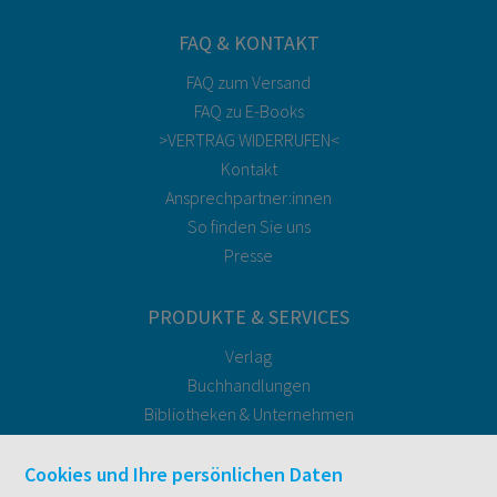
FAQ & KONTAKT
FAQ zum Versand
FAQ zu E-Books
>VERTRAG WIDERRUFEN<
Kontakt
Ansprechpartner:innen
So finden Sie uns
Presse
PRODUKTE & SERVICES
Verlag
Buchhandlungen
Bibliotheken & Unternehmen
facultas Bindeservice
Druckerei facultas druckt.
Cookies und Ihre persönlichen Daten