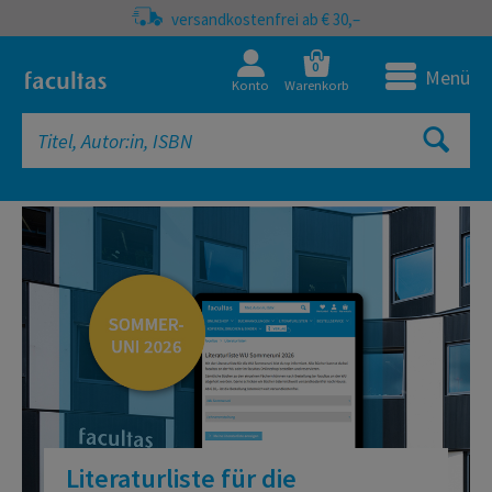
versandkostenfrei ab € 30,–
0
Menü
Konto
Warenkorb
facultas Onlineshop | Fachbücher, 
Literaturliste für die