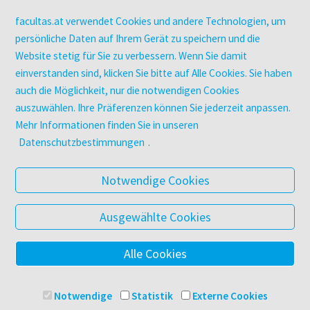
Kopierservice
Zeitschriften
facultas.at verwendet Cookies und andere Technologien, um
Digitale Angebote
persönliche Daten auf Ihrem Gerät zu speichern und die
Website stetig für Sie zu verbessern. Wenn Sie damit
einverstanden sind, klicken Sie bitte auf Alle Cookies. Sie haben
UNTERNEHMEN
auch die Möglichkeit, nur die notwendigen Cookies
Über facultas
auszuwählen. Ihre Präferenzen können Sie jederzeit anpassen.
facultas Kooperationen
Mehr Informationen finden Sie in unseren
Arbeiten bei facultas
Datenschutzbestimmungen
.
Impressum
Datenschutz & Cookies
Notwendige Cookies
AGB
Barrierefreiheit
Ausgewählte Cookies
Alle Cookies
© 2025 Facultas Verlags- und Buchhandels AG
Impressum
Notwendige
Statistik
Externe Cookies