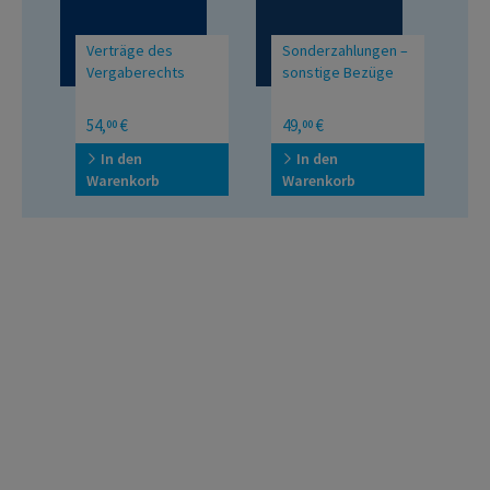
Verträge des
Sonderzahlungen –
C
Vergaberechts
sonstige Bezüge
T
F
54,
€
49,
€
2
00
00
In
C
In den
In den
Warenkorb
Warenkorb
W