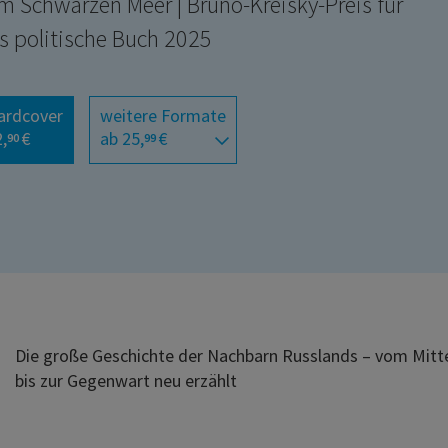
m Schwarzen Meer | Bruno-Kreisky-Preis für
s politische Buch 2025
ardcover
weitere Formate
,
€
ab 25,
€
90
99
Die große Geschichte der Nachbarn Russlands – vom Mitte
bis zur Gegenwart neu erzählt