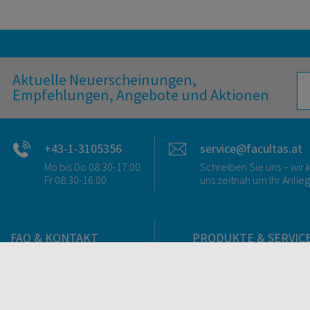
Aktuelle Neuerscheinungen,
Empfehlungen, Angebote und Aktionen
+43-1-3105356
service@facultas.at
Mo bis Do 08:30-17:00
Schreiben Sie uns – wi
Fr 08:30-16:00
uns zeitnah um Ihr Anlie
FAQ & KONTAKT
PRODUKTE & SERVIC
FAQ zum Versand
Verlag
FAQ zu E-Books
Buchhandlungen
>VERTRAG WIDERRUFEN<
Bibliotheken & Unterneh