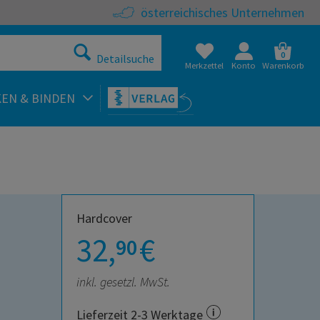
österreichisches Unternehmen
0
Detailsuche
Merkzettel
Konto
Warenkorb
KEN & BINDEN
Hardcover
32,
€
90
inkl. gesetzl. MwSt.
Lieferzeit 2-3 Werktage