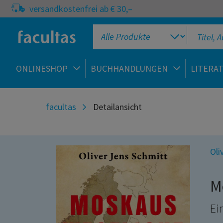
versandkostenfrei ab € 30,–
ONLINESHOP
BUCHHANDLUNGEN
LITERA
facultas
Detailansicht
Oli
M
Ei