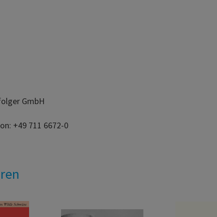
hfolger GmbH
fon: +49 711 6672-0
eren