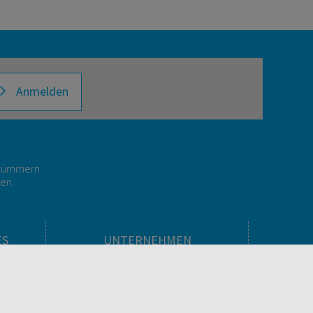
Anmelden
r kümmern
gen.
ES
UNTERNEHMEN
Über facultas
facultas Kooperationen
men
Arbeiten bei facultas