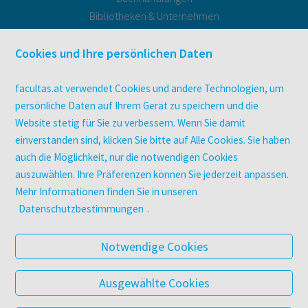
Bibliotheken & Unternehmen
facultas Bindeservice
Druckerei facultas druckt.
Cookies und Ihre persönlichen Daten
Kopierservice
Zeitschriften
facultas.at verwendet Cookies und andere Technologien, um
Digitale Angebote
persönliche Daten auf Ihrem Gerät zu speichern und die
Website stetig für Sie zu verbessern. Wenn Sie damit
einverstanden sind, klicken Sie bitte auf Alle Cookies. Sie haben
UNTERNEHMEN
auch die Möglichkeit, nur die notwendigen Cookies
Über facultas
auszuwählen. Ihre Präferenzen können Sie jederzeit anpassen.
facultas Kooperationen
Mehr Informationen finden Sie in unseren
Arbeiten bei facultas
Datenschutzbestimmungen
.
Impressum
Datenschutz & Cookies
Notwendige Cookies
AGB
Barrierefreiheit
Ausgewählte Cookies