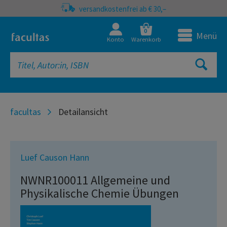
versandkostenfrei ab € 30,–
0
Menü
Konto
Warenkorb
facultas
Detailansicht
Luef Causon Hann
NWNR100011 Allgemeine und
Physikalische Chemie Übungen