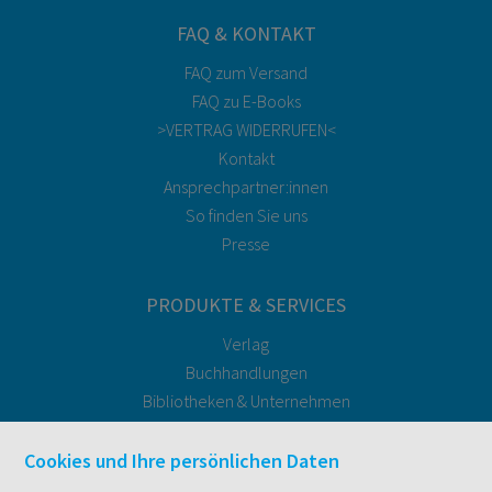
FAQ & KONTAKT
FAQ zum Versand
FAQ zu E-Books
>VERTRAG WIDERRUFEN<
Kontakt
Ansprechpartner:innen
So finden Sie uns
Presse
PRODUKTE & SERVICES
Verlag
Buchhandlungen
Bibliotheken & Unternehmen
facultas Bindeservice
Druckerei facultas druckt.
Cookies und Ihre persönlichen Daten
Kopierservice