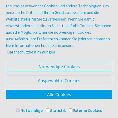
Zeitschriften
facultas.at verwendet Cookies und andere Technologien, um
Digitale Angebote
persönliche Daten auf Ihrem Gerät zu speichern und die
Website stetig für Sie zu verbessern. Wenn Sie damit
einverstanden sind, klicken Sie bitte auf Alle Cookies. Sie haben
UNTERNEHMEN
auch die Möglichkeit, nur die notwendigen Cookies
Über facultas
auszuwählen. Ihre Präferenzen können Sie jederzeit anpassen.
facultas Kooperationen
Mehr Informationen finden Sie in unseren
Arbeiten bei facultas
Datenschutzbestimmungen
.
Impressum
Datenschutz & Cookies
Notwendige Cookies
AGB
Barrierefreiheit
Ausgewählte Cookies
Alle Cookies
© 2025 Facultas Verlags- und Buchhandels AG
Impressum
Notwendige
Statistik
Externe Cookies