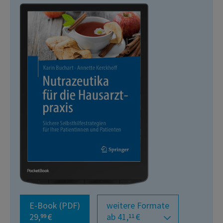
E-Book (PDF)
weitere Formate
29,
€
ab 41,
€
99
11