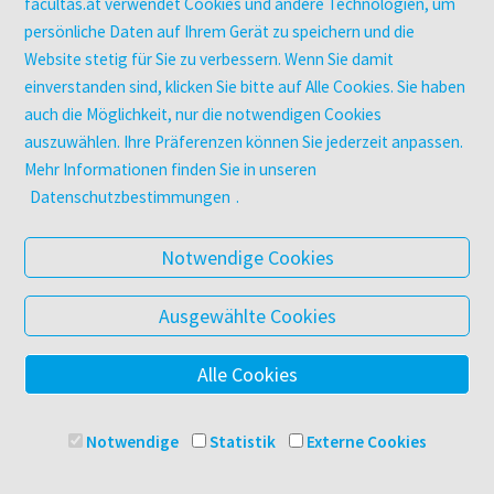
Zeitschriften
facultas.at verwendet Cookies und andere Technologien, um
Digitale Angebote
persönliche Daten auf Ihrem Gerät zu speichern und die
Website stetig für Sie zu verbessern. Wenn Sie damit
einverstanden sind, klicken Sie bitte auf Alle Cookies. Sie haben
UNTERNEHMEN
auch die Möglichkeit, nur die notwendigen Cookies
Über facultas
auszuwählen. Ihre Präferenzen können Sie jederzeit anpassen.
facultas Kooperationen
Mehr Informationen finden Sie in unseren
Arbeiten bei facultas
Datenschutzbestimmungen
.
Impressum
Datenschutz & Cookies
Notwendige Cookies
AGB
Barrierefreiheit
Ausgewählte Cookies
Alle Cookies
© 2025 Facultas Verlags- und Buchhandels AG
Impressum
Notwendige
Statistik
Externe Cookies