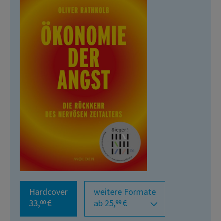
Hardcover
weitere Formate
33,
€
ab 25,
€
00
99