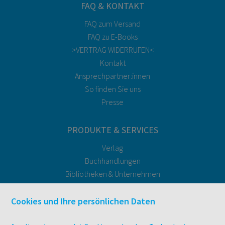
FAQ & KONTAKT
FAQ zum Versand
FAQ zu E-Books
>VERTRAG WIDERRUFEN<
Kontakt
Ansprechpartner:innen
So finden Sie uns
Presse
PRODUKTE & SERVICES
Verlag
Buchhandlungen
Bibliotheken & Unternehmen
facultas Bindeservice
Druckerei facultas druckt.
Cookies und Ihre persönlichen Daten
Kopierservice