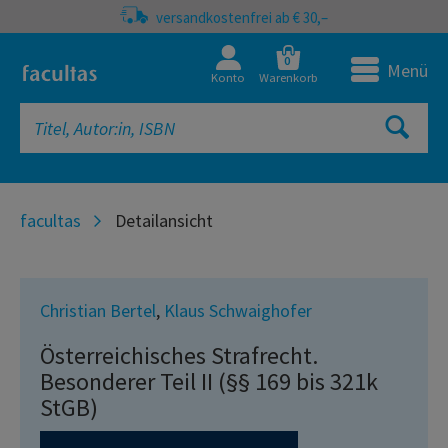
versandkostenfrei ab € 30,–
0
Menü
Konto
Warenkorb
facultas
Detailansicht
Christian Bertel
,
Klaus Schwaighofer
Österreichisches Strafrecht.
Besonderer Teil II (§§ 169 bis 321k
StGB)