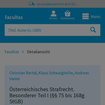
versandkostenfrei ab € 30,–
0
Menü
Konto
Warenkorb
facultas
Detailansicht
Christian Bertel
,
Klaus Schwaighofer
,
Andreas
Venier
Österreichisches Strafrecht.
Besonderer Teil I (§§ 75 bis 168g
StGB)