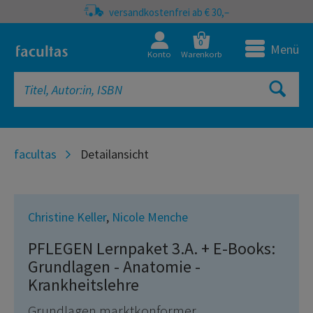
versandkostenfrei ab € 30,–
0
Menü
Konto
Warenkorb
facultas
Detailansicht
Christine Keller
,
Nicole Menche
PFLEGEN Lernpaket 3.A. + E-Books:
Grundlagen - Anatomie -
Krankheitslehre
Grundlagen marktkonformer