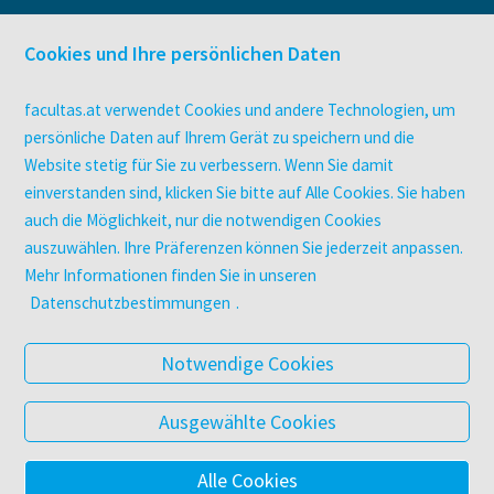
facultas Bindeservice
Druckerei facultas druckt.
Cookies und Ihre persönlichen Daten
Kopierservice
Zeitschriften
facultas.at verwendet Cookies und andere Technologien, um
Digitale Angebote
persönliche Daten auf Ihrem Gerät zu speichern und die
Website stetig für Sie zu verbessern. Wenn Sie damit
einverstanden sind, klicken Sie bitte auf Alle Cookies. Sie haben
UNTERNEHMEN
auch die Möglichkeit, nur die notwendigen Cookies
Über facultas
auszuwählen. Ihre Präferenzen können Sie jederzeit anpassen.
facultas Kooperationen
Mehr Informationen finden Sie in unseren
Arbeiten bei facultas
Datenschutzbestimmungen
.
Impressum
Datenschutz & Cookies
Notwendige Cookies
AGB
Barrierefreiheit
Ausgewählte Cookies
Alle Cookies
© 2025 Facultas Verlags- und Buchhandels AG