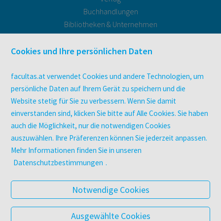
Buchhandlungen
Bibliotheken & Unternehmen
facultas Bindeservice
Druckerei facultas druckt.
Cookies und Ihre persönlichen Daten
Kopierservice
Zeitschriften
facultas.at verwendet Cookies und andere Technologien, um
Digitale Angebote
persönliche Daten auf Ihrem Gerät zu speichern und die
Website stetig für Sie zu verbessern. Wenn Sie damit
einverstanden sind, klicken Sie bitte auf Alle Cookies. Sie haben
UNTERNEHMEN
auch die Möglichkeit, nur die notwendigen Cookies
Über facultas
auszuwählen. Ihre Präferenzen können Sie jederzeit anpassen.
facultas Kooperationen
Mehr Informationen finden Sie in unseren
Arbeiten bei facultas
Datenschutzbestimmungen
.
Impressum
Datenschutz & Cookies
Notwendige Cookies
AGB
Barrierefreiheit
Ausgewählte Cookies