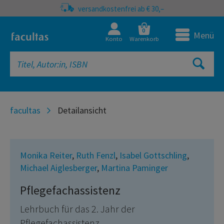
versandkostenfrei ab € 30,–
0
Menü
Konto
Warenkorb
facultas
Detailansicht
Monika Reiter
,
Ruth Fenzl
,
Isabel Gottschling
,
Michael Aiglesberger
,
Martina Paminger
Pflegefachassistenz
Lehrbuch für das 2. Jahr der
Pflegefachassistenz