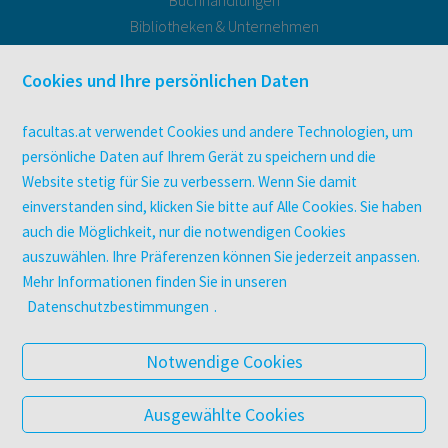
Bibliotheken & Unternehmen
facultas Bindeservice
Druckerei facultas druckt.
Cookies und Ihre persönlichen Daten
Kopierservice
Zeitschriften
facultas.at verwendet Cookies und andere Technologien, um
Digitale Angebote
persönliche Daten auf Ihrem Gerät zu speichern und die
Website stetig für Sie zu verbessern. Wenn Sie damit
einverstanden sind, klicken Sie bitte auf Alle Cookies. Sie haben
UNTERNEHMEN
auch die Möglichkeit, nur die notwendigen Cookies
Über facultas
auszuwählen. Ihre Präferenzen können Sie jederzeit anpassen.
facultas Kooperationen
Mehr Informationen finden Sie in unseren
Arbeiten bei facultas
Datenschutzbestimmungen
.
Impressum
Datenschutz & Cookies
Notwendige Cookies
AGB
Barrierefreiheit
Ausgewählte Cookies