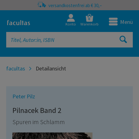
versandkostenfrei ab € 30,–
0
Menü
Konto
Warenkorb
facultas
Detailansicht
Peter Pilz
Pilnacek Band 2
Spuren im Schlamm