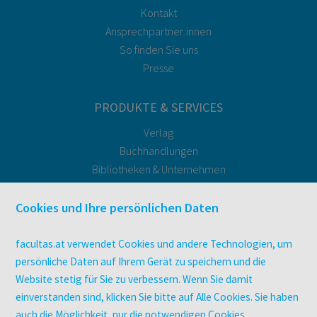
Kontakt
Ansprechpartner:innen
So finden Sie uns
Presse
PRODUKTE & SERVICES
Verlag
Buchhandlungen
Bibliotheken & Unternehmen
facultas Bindeservice
Druckerei facultas druckt.
Cookies und Ihre persönlichen Daten
Kopierservice
Zeitschriften
facultas.at verwendet Cookies und andere Technologien, um
Digitale Angebote
persönliche Daten auf Ihrem Gerät zu speichern und die
Website stetig für Sie zu verbessern. Wenn Sie damit
einverstanden sind, klicken Sie bitte auf Alle Cookies. Sie haben
UNTERNEHMEN
auch die Möglichkeit, nur die notwendigen Cookies