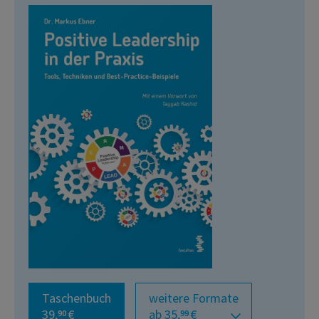
Taschenbuch
weitere Formate
39,
€
ab 35,
€
90
99