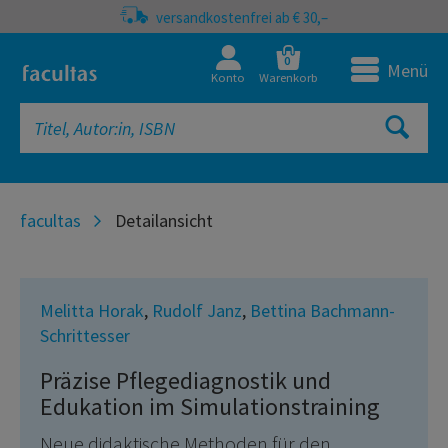
versandkostenfrei ab € 30,–
0
Menü
Konto
Warenkorb
facultas
Detailansicht
Melitta Horak
,
Rudolf Janz
,
Bettina Bachmann-
Schrittesser
Präzise Pflegediagnostik und
Edukation im Simulationstraining
Neue didaktische Methoden für den