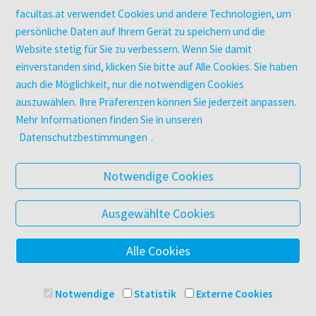
Zeitschriften
facultas.at verwendet Cookies und andere Technologien, um
Digitale Angebote
persönliche Daten auf Ihrem Gerät zu speichern und die
Website stetig für Sie zu verbessern. Wenn Sie damit
einverstanden sind, klicken Sie bitte auf Alle Cookies. Sie haben
UNTERNEHMEN
auch die Möglichkeit, nur die notwendigen Cookies
Über facultas
auszuwählen. Ihre Präferenzen können Sie jederzeit anpassen.
facultas Kooperationen
Mehr Informationen finden Sie in unseren
Arbeiten bei facultas
Datenschutzbestimmungen
.
Impressum
Datenschutz & Cookies
Notwendige Cookies
AGB
Barrierefreiheit
Ausgewählte Cookies
Alle Cookies
© 2025 Facultas Verlags- und Buchhandels AG
Impressum
Notwendige
Statistik
Externe Cookies