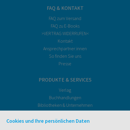
FAQ & KONTAKT
FAQ zum Versand
FAQ zu E-Books
>VERTRAG WIDERRUFEN<
Kontakt
Ansprechpartner:innen
So finden Sie uns
Presse
PRODUKTE & SERVICES
Verlag
Buchhandlungen
Bibliotheken & Unternehmen
facultas Bindeservice
Druckerei facultas druckt.
Cookies und Ihre persönlichen Daten
Kopierservice