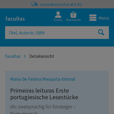
versandkostenfrei ab € 30,–
0
Menü
Konto
Warenkorb
facultas
Detailansicht
Maria De Fatima Mesquita-Sternal
Primeiras leituras Erste
portugiesische Lesestücke
dtv zweisprachig für Einsteiger –
Portugiesisch