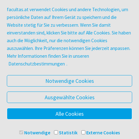
Kopierservice
Zeitschriften
facultas.at verwendet Cookies und andere Technologien, um
Digitale Angebote
persönliche Daten auf Ihrem Gerät zu speichern und die
Website stetig für Sie zu verbessern. Wenn Sie damit
einverstanden sind, klicken Sie bitte auf Alle Cookies. Sie haben
UNTERNEHMEN
auch die Möglichkeit, nur die notwendigen Cookies
Über facultas
auszuwählen. Ihre Präferenzen können Sie jederzeit anpassen.
facultas Kooperationen
Mehr Informationen finden Sie in unseren
Arbeiten bei facultas
Datenschutzbestimmungen
.
Impressum
Datenschutz & Cookies
Notwendige Cookies
AGB
Barrierefreiheit
Ausgewählte Cookies
Alle Cookies
© 2025 Facultas Verlags- und Buchhandels AG
Impressum
Notwendige
Statistik
Externe Cookies