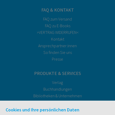
FAQ & KONTAKT
FAQ zum Versand
FAQ zu E-Books
>VERTRAG WIDERRUFEN<
Kontakt
Ansprechpartner:innen
So finden Sie uns
Presse
PRODUKTE & SERVICES
Verlag
Buchhandlungen
Bibliotheken & Unternehmen
facultas Bindeservice
Druckerei facultas druckt.
Cookies und Ihre persönlichen Daten