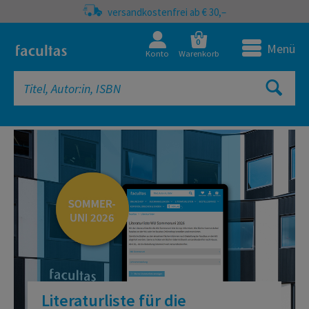
versandkostenfrei ab € 30,–
0
Menü
Konto
Warenkorb
facultas Onlineshop | Fachbücher, 
Literaturliste für die