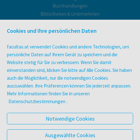
Buchhandlungen
Bibliotheken & Unternehmen
facultas Bindeservice
Druckerei facultas druckt.
Cookies und Ihre persönlichen Daten
Kopierservice
Zeitschriften
facultas.at verwendet Cookies und andere Technologien, um
Digitale Angebote
persönliche Daten auf Ihrem Gerät zu speichern und die
Website stetig für Sie zu verbessern. Wenn Sie damit
einverstanden sind, klicken Sie bitte auf Alle Cookies. Sie haben
UNTERNEHMEN
auch die Möglichkeit, nur die notwendigen Cookies
Über facultas
auszuwählen. Ihre Präferenzen können Sie jederzeit anpassen.
facultas Kooperationen
Mehr Informationen finden Sie in unseren
Arbeiten bei facultas
Datenschutzbestimmungen
.
Impressum
Datenschutz & Cookies
Notwendige Cookies
AGB
Barrierefreiheit
Ausgewählte Cookies