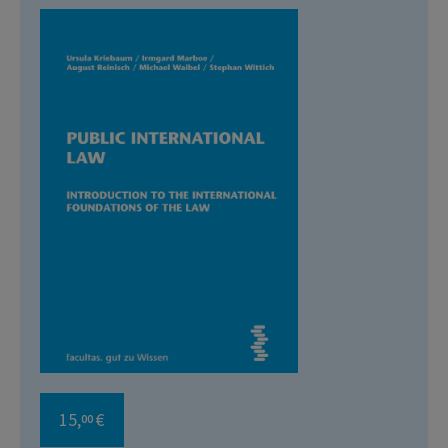
15,
€
00