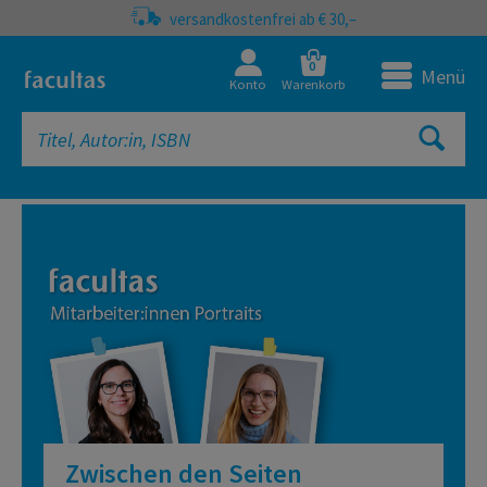
versandkostenfrei ab € 30,–
0
Menü
Konto
Warenkorb
facultas Onlineshop | Fachbücher, 
Zwischen den Seiten