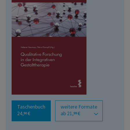
Taschenbuch
weitere Formate
24,
€
ab 21,
€
90
99