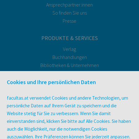
Ansprechpartner:innen
So finden Sie uns
Presse
PRODUKTE & SERVICES
Verlag
Buchhandlungen
Bibliotheken & Unternehmen
facultas Bindeservice
Druckerei facultas druckt.
Cookies und Ihre persönlichen Daten
Kopierservice
Zeitschriften
facultas.at verwendet Cookies und andere Technologien, um
Digitale Angebote
persönliche Daten auf Ihrem Gerät zu speichern und die
Website stetig für Sie zu verbessern. Wenn Sie damit
einverstanden sind, klicken Sie bitte auf Alle Cookies. Sie haben
UNTERNEHMEN
auch die Möglichkeit, nur die notwendigen Cookies
Über facultas
auszuwählen. Ihre Präferenzen können Sie jederzeit anpassen.