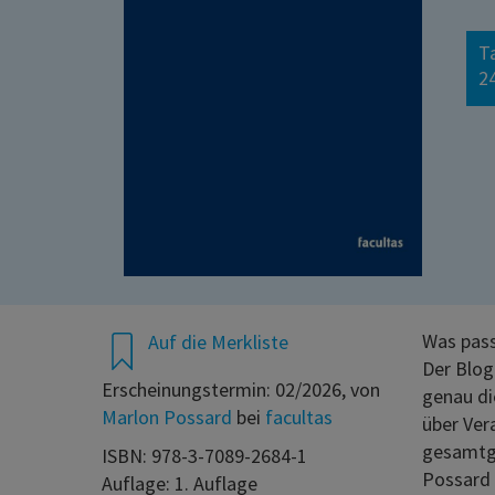
T
24
Was passi
Auf die Merkliste
Der Blog
Erscheinungstermin: 02/2026, von
genau di
Marlon Possard
bei
facultas
über Ver
gesamtge
ISBN: 978-3-7089-2684-1
Possard 
Auflage: 1. Auflage