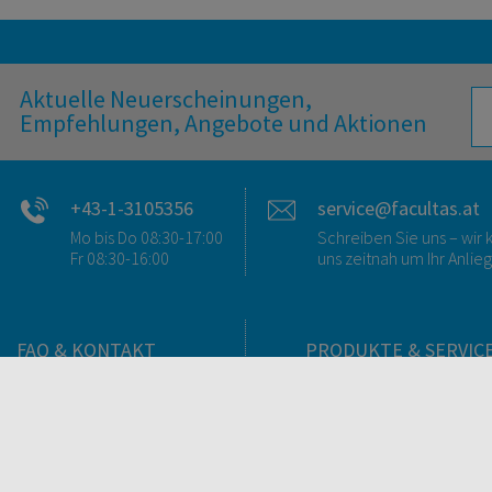
Aktuelle Neuerscheinungen,
Empfehlungen, Angebote und Aktionen
+43-1-3105356
service@facultas.at
Mo bis Do 08:30-17:00
Schreiben Sie uns – wi
Fr 08:30-16:00
uns zeitnah um Ihr Anlie
FAQ & KONTAKT
PRODUKTE & SERVIC
FAQ zum Versand
Verlag
FAQ zu E-Books
Buchhandlungen
>VERTRAG WIDERRUFEN<
Bibliotheken & Unterneh
Kontakt
facultas Bindeservice