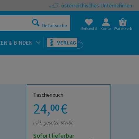
österreichisches Unternehmen
0
Detailsuche
Merkzettel
Konto
Warenkorb
KEN & BINDEN
Taschenbuch
24,
€
00
inkl. gesetzl. MwSt.
Sofort lieferbar