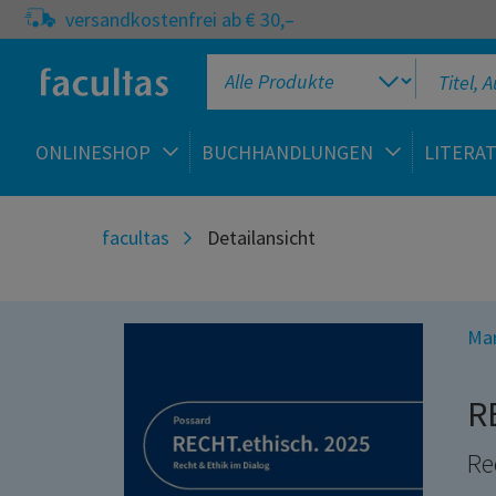
versandkostenfrei ab € 30,–
ONLINESHOP
BUCHHANDLUNGEN
LITERA
facultas
Detailansicht
Mar
R
Re