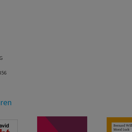
AG
356
eren