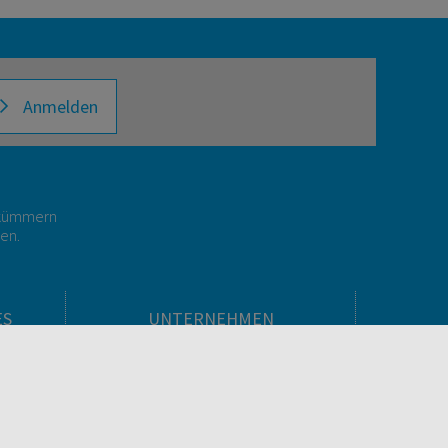
Anmelden
r kümmern
gen.
ES
UNTERNEHMEN
Über facultas
facultas Kooperationen
men
Arbeiten bei facultas
Impressum