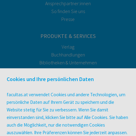
Ansprechpartner:innen
So finden Sie uns
Presse
PRODUKTE & SERVICES
Verlag
Buchhandlungen
Bibliotheken & Unternehmen
facultas Bindeservice
Druckerei facultas druckt.
Cookies und Ihre persönlichen Daten
Kopierservice
Zeitschriften
facultas.at verwendet Cookies und andere Technologien, um
Digitale Angebote
persönliche Daten auf Ihrem Gerät zu speichern und die
Website stetig für Sie zu verbessern. Wenn Sie damit
einverstanden sind, klicken Sie bitte auf Alle Cookies. Sie haben
UNTERNEHMEN
auch die Möglichkeit, nur die notwendigen Cookies
Über facultas
auszuwählen. Ihre Präferenzen können Sie jederzeit anpassen.