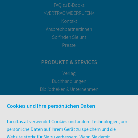
FAQ zu E-Books
>VERTRAG WIDERRUFEN<
Kontakt
Ansprechpartner:innen
So finden Sie uns
Presse
PRODUKTE & SERVICES
Verlag
Buchhandlungen
Bibliotheken & Unternehmen
facultas Bindeservice
Druckerei facultas druckt.
Cookies und Ihre persönlichen Daten
Kopierservice
Zeitschriften
facultas.at verwendet Cookies und andere Technologien, um
Digitale Angebote
persönliche Daten auf Ihrem Gerät zu speichern und die
Website stetig für Sie zu verbessern. Wenn Sie damit