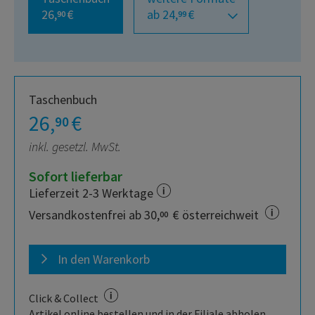
26,
€
ab 24,
€
90
99
Taschenbuch
26,
€
90
inkl. gesetzl. MwSt.
Sofort lieferbar
Lieferzeit 2-3 Werktage
Versandkostenfrei ab 30,
€ österreichweit
00
In den Warenkorb
Click & Collect
Artikel online bestellen und in der Filiale abholen.