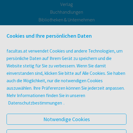
Verlag
Buchhandlungen
Bibliotheken & Unternehmen
facultas Bindeservice
Druckerei facultas druckt.
Cookies und Ihre persönlichen Daten
Kopierservice
Zeitschriften
facultas.at verwendet Cookies und andere Technologien, um
Digitale Angebote
persönliche Daten auf Ihrem Gerät zu speichern und die
Website stetig für Sie zu verbessern. Wenn Sie damit
einverstanden sind, klicken Sie bitte auf Alle Cookies. Sie haben
UNTERNEHMEN
auch die Möglichkeit, nur die notwendigen Cookies
Über facultas
auszuwählen. Ihre Präferenzen können Sie jederzeit anpassen.
facultas Kooperationen
Mehr Informationen finden Sie in unseren
Arbeiten bei facultas
Datenschutzbestimmungen
.
Impressum
Datenschutz & Cookies
Notwendige Cookies
AGB
Barrierefreiheit