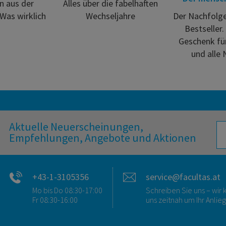
 aus der
Alles über die fabelhaften
 Was wirklich
Wechseljahre
Der Nachfolg
Bestseller.
Geschenk für
und alle 
Aktuelle Neuerscheinungen,
Empfehlungen, Angebote und Aktionen
+43-1-3105356
service@facultas.at
Mo bis Do 08:30-17:00
Schreiben Sie uns – wi
Fr 08:30-16:00
uns zeitnah um Ihr Anlie