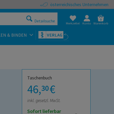
österreichisches Unternehmen
0
Detailsuche
Merkzettel
Konto
Warenkorb
KEN & BINDEN
Taschenbuch
46,
€
30
inkl. gesetzl. MwSt.
Sofort lieferbar