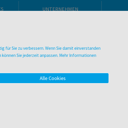
ES
UNTERNEHMEN
Über facultas
facultas Kooperationen
men
Arbeiten bei facultas
Impressum
ig für Sie zu verbessern. Wenn Sie damit einverstanden
.
Datenschutz & Cookies
zen können Sie jederzeit anpassen. Mehr Informationen
AGB
Barrierefreiheit
Alle Cookies
m