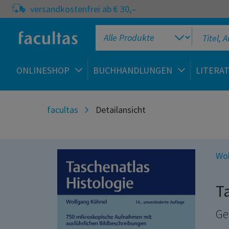
versandkostenfrei ab € 30,–
ONLINESHOP
BUCHHANDLUNGEN
LITERA
facultas
Detailansicht
Wol
T
Ge