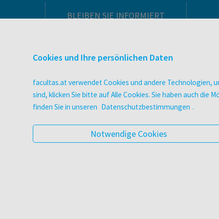
BLEIBEN SIE INFORMIERT
Pflegeausbildung
Newsletter
Cookies und Ihre persönlichen Daten
Veranstaltungen
Wissen Magazin
facultas.at verwendet Cookies und andere Technologien, um
Literaturlisten
sind, klicken Sie bitte auf Alle Cookies. Sie haben auch di
facultas Club
finden Sie in unseren
Datenschutzbestimmungen
.
Blog facultas.studiert
Geschenkkarten
Notwendige Cookies