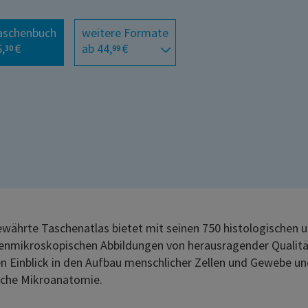
aschenbuch
weitere Formate
,
€
ab 44,
€
30
99
ewährte Taschenatlas bietet mit seinen 750 histologischen 
enmikroskopischen Abbildungen von herausragender Qualitä
n Einblick in den Aufbau menschlicher Zellen und Gewebe und
iche Mikroanatomie.