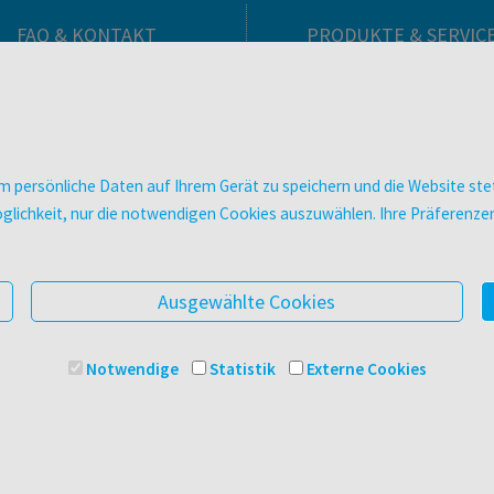
FAQ & KONTAKT
PRODUKTE & SERVIC
FAQ zum Versand
Verlag
FAQ zu E-Books
Buchhandlungen
>VERTRAG WIDERRUFEN<
Bibliotheken & Unterneh
Kontakt
facultas Bindeservice
 persönliche Daten auf Ihrem Gerät zu speichern und die Website stet
Ansprechpartner:innen
Druckerei facultas druckt
e Möglichkeit, nur die notwendigen Cookies auszuwählen. Ihre Präferen
So finden Sie uns
Kopierservice
Presse
Zeitschriften
Digitale Angebote
Ausgewählte Cookies
Notwendige
Statistik
Externe Cookies
© 2025 Facultas Verlags- und Buchhandels AG
Impressu