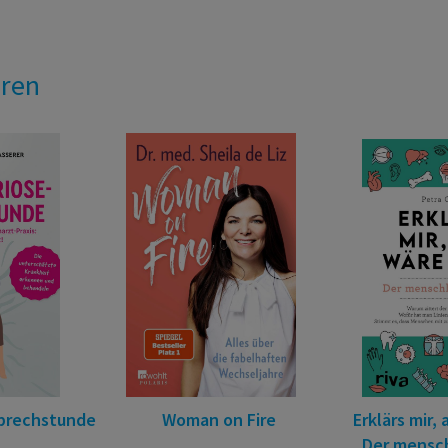
eren
prechstunde
Woman on Fire
Erklärs mir, 
Der mensch