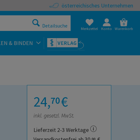
österreichisches Unternehmen
0
Detailsuche
Merkzettel
Konto
Warenkorb
KEN & BINDEN
24,
€
70
inkl. gesetzl. MwSt.
Lieferzeit 2-3 Werktage
Versandkostenfrei ab 30,
€
00