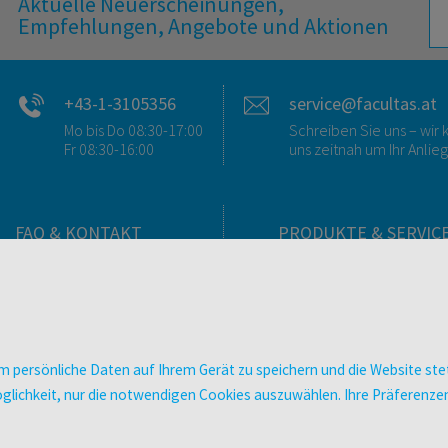
Aktuelle Neuerscheinungen,
Empfehlungen, Angebote und Aktionen
+43-1-3105356
service@facultas.at
Mo bis Do 08:30-17:00
Schreiben Sie uns – wi
Fr 08:30-16:00
uns zeitnah um Ihr Anlie
FAQ & KONTAKT
PRODUKTE & SERVIC
FAQ zum Versand
Verlag
FAQ zu E-Books
Buchhandlungen
>VERTRAG WIDERRUFEN<
Bibliotheken & Unterneh
Kontakt
facultas Bindeservice
 persönliche Daten auf Ihrem Gerät zu speichern und die Website stet
Ansprechpartner:innen
Druckerei facultas druckt
e Möglichkeit, nur die notwendigen Cookies auszuwählen. Ihre Präferen
So finden Sie uns
Kopierservice
Presse
Zeitschriften