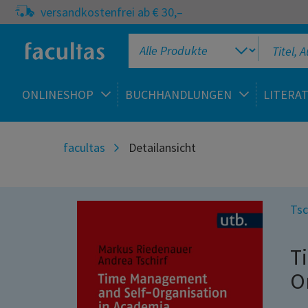
versandkostenfrei ab € 30,–
ONLINESHOP
BUCHHANDLUNGEN
LITERA
facultas
Detailansicht
Tsc
T
O