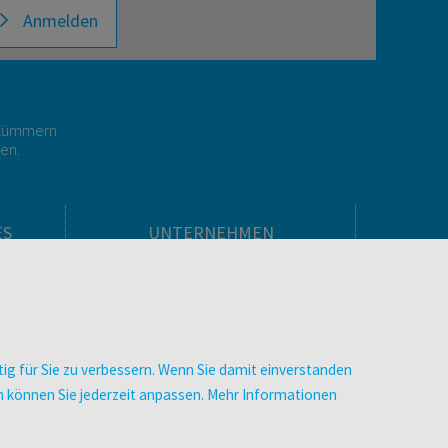
Anmelden
r kümmern
gen.
ES
UNTERNEHMEN
Über facultas
facultas Kooperationen
men
Arbeiten bei facultas
Impressum
ig für Sie zu verbessern. Wenn Sie damit einverstanden
.
Datenschutz & Cookies
zen können Sie jederzeit anpassen. Mehr Informationen
AGB
Barrierefreiheit