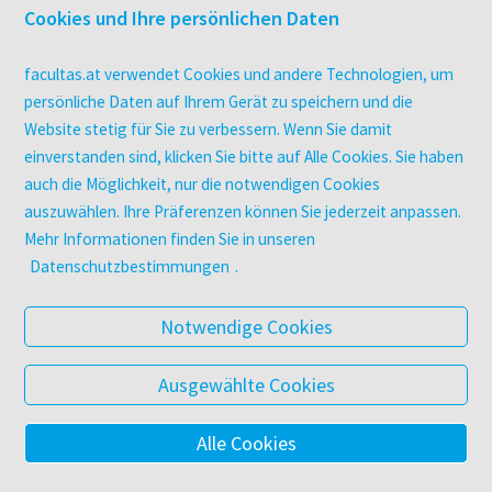
Druckerei facultas druckt.
Cookies und Ihre persönlichen Daten
Kopierservice
Zeitschriften
facultas.at verwendet Cookies und andere Technologien, um
Digitale Angebote
persönliche Daten auf Ihrem Gerät zu speichern und die
Website stetig für Sie zu verbessern. Wenn Sie damit
einverstanden sind, klicken Sie bitte auf Alle Cookies. Sie haben
UNTERNEHMEN
auch die Möglichkeit, nur die notwendigen Cookies
Über facultas
auszuwählen. Ihre Präferenzen können Sie jederzeit anpassen.
facultas Kooperationen
Mehr Informationen finden Sie in unseren
Arbeiten bei facultas
Datenschutzbestimmungen
.
Impressum
Datenschutz & Cookies
Notwendige Cookies
AGB
Barrierefreiheit
Ausgewählte Cookies
Alle Cookies
© 2025 Facultas Verlags- und Buchhandels AG
Impressum