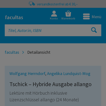
versandkostenfrei ab € 30,–
0
Menü
Konto
Warenkorb
facultas
Detailansicht
Wolfgang Herrndorf
,
Angelika Lundquist-Mog
Tschick – Hybride Ausgabe allango
Lektüre mit Hörbuch inklusive
Lizenzschlüssel allango (24 Monate)