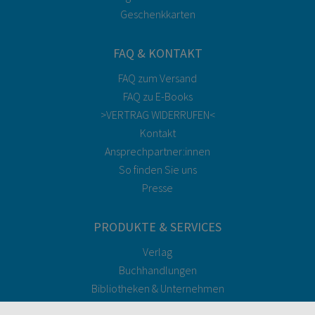
Geschenkkarten
FAQ & KONTAKT
FAQ zum Versand
FAQ zu E-Books
>VERTRAG WIDERRUFEN<
Kontakt
Ansprechpartner:innen
So finden Sie uns
Presse
PRODUKTE & SERVICES
Verlag
Buchhandlungen
Bibliotheken & Unternehmen
facultas Bindeservice