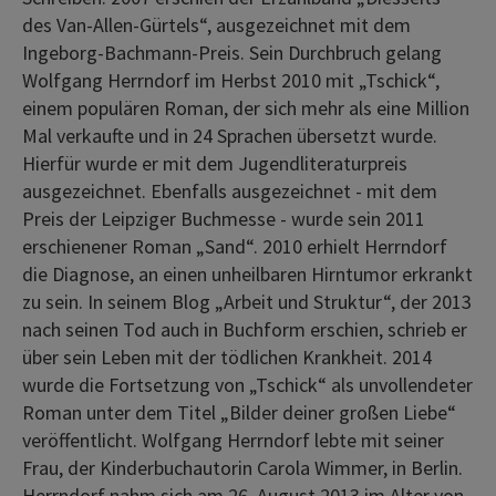
des Van-Allen-Gürtels“, ausgezeichnet mit dem
Ingeborg-Bachmann-Preis. Sein Durchbruch gelang
Wolfgang Herrndorf im Herbst 2010 mit „Tschick“,
einem populären Roman, der sich mehr als eine Million
Mal verkaufte und in 24 Sprachen übersetzt wurde.
Hierfür wurde er mit dem Jugendliteraturpreis
ausgezeichnet. Ebenfalls ausgezeichnet - mit dem
Preis der Leipziger Buchmesse - wurde sein 2011
erschienener Roman „Sand“. 2010 erhielt Herrndorf
die Diagnose, an einen unheilbaren Hirntumor erkrankt
zu sein. In seinem Blog „Arbeit und Struktur“, der 2013
nach seinen Tod auch in Buchform erschien, schrieb er
über sein Leben mit der tödlichen Krankheit. 2014
wurde die Fortsetzung von „Tschick“ als unvollendeter
Roman unter dem Titel „Bilder deiner großen Liebe“
veröffentlicht. Wolfgang Herrndorf lebte mit seiner
Frau, der Kinderbuchautorin Carola Wimmer, in Berlin.
Herrndorf nahm sich am 26. August 2013 im Alter von