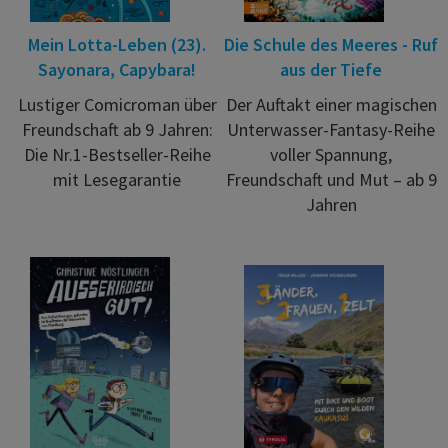
Mein Lotta-Leben (23).
Die Schule des Meeres - Ruf
Sayonara, Capybara!
aus der Tiefe
Lustiger Comicroman über
Der Auftakt einer magischen
Freundschaft ab 9 Jahren:
Unterwasser-Fantasy-Reihe
Die Nr.1-Bestseller-Reihe
voller Spannung,
mit Lesegarantie
Freundschaft und Mut – ab 9
Jahren