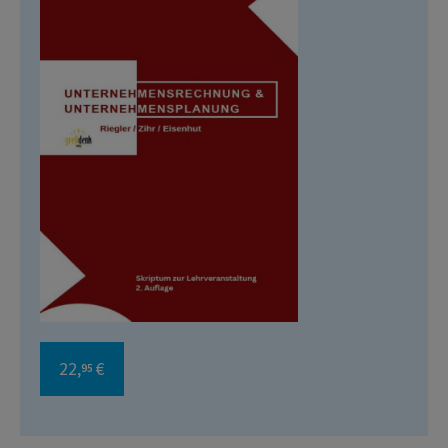
22,
€
95