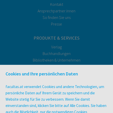
Kontakt
Ansprechpartner:innen
So finden Sie uns
Presse
PRODUKTE & SERVICES
Verlag
Buchhandlungen
Bibliotheken & Unternehmen
facultas Bindeservice
Druckerei facultas druckt.
Cookies und Ihre persönlichen Daten
Kopierservice
Zeitschriften
facultas.at verwendet Cookies und andere Technologien, um
Digitale Angebote
persönliche Daten auf Ihrem Gerät zu speichern und die
Website stetig für Sie zu verbessern. Wenn Sie damit
einverstanden sind, klicken Sie bitte auf Alle Cookies. Sie haben
UNTERNEHMEN
auch die Möglichkeit, nur die notwendigen Cookies