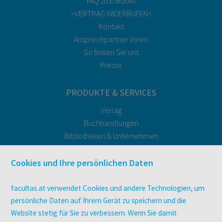
FAQ zu E-Books
>VERTRAG WIDERRUFEN<
Kontakt
Ansprechpartner:innen
So finden Sie uns
Presse
PRODUKTE & SERVICES
Verlag
Buchhandlungen
Bibliotheken & Unternehmen
facultas Bindeservice
Druckerei facultas druckt.
Cookies und Ihre persönlichen Daten
Kopierservice
Zeitschriften
facultas.at verwendet Cookies und andere Technologien, um
Digitale Angebote
persönliche Daten auf Ihrem Gerät zu speichern und die
Website stetig für Sie zu verbessern. Wenn Sie damit