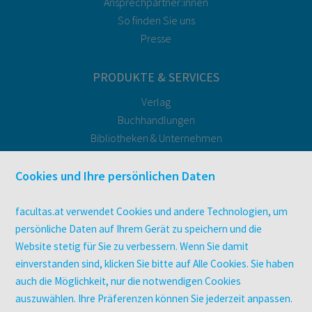
Ansprechpartner:innen
So finden Sie uns
Presse
PRODUKTE & SERVICES
Verlag
Buchhandlungen
Bibliotheken & Unternehmen
facultas Bindeservice
Druckerei facultas druckt.
Cookies und Ihre persönlichen Daten
Kopierservice
Zeitschriften
facultas.at verwendet Cookies und andere Technologien, um
Digitale Angebote
persönliche Daten auf Ihrem Gerät zu speichern und die
Website stetig für Sie zu verbessern. Wenn Sie damit
einverstanden sind, klicken Sie bitte auf Alle Cookies. Sie haben
UNTERNEHMEN
auch die Möglichkeit, nur die notwendigen Cookies
Über facultas
auszuwählen. Ihre Präferenzen können Sie jederzeit anpassen.
facultas Kooperationen