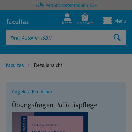
versandkostenfrei ab € 30,–
0
Menü
Konto
Warenkorb
facultas
Detailansicht
Angelika Feichtner
Übungsfragen Palliativpflege