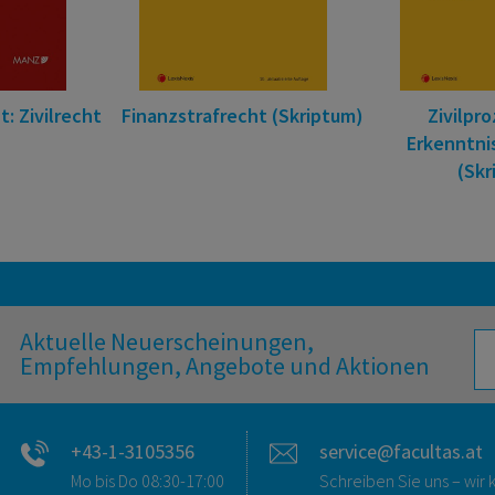
t: Zivilrecht
Finanzstrafrecht (Skriptum)
Zivilpr
Erkenntni
(Skr
Aktuelle Neuerscheinungen,
Empfehlungen, Angebote und Aktionen
+43-1-3105356
service@facultas.at
Mo bis Do 08:30-17:00
Schreiben Sie uns – wi