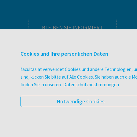
BLEIBEN SIE INFORMIERT
Pflegeausbildung
Newsletter
Cookies und Ihre persönlichen Daten
Veranstaltungen
Wissen Magazin
facultas.at verwendet Cookies und andere Technologien, um
Literaturlisten
sind, klicken Sie bitte auf Alle Cookies. Sie haben auch di
facultas Club
finden Sie in unseren
Datenschutzbestimmungen
.
Blog facultas.studiert
Geschenkkarten
Notwendige Cookies