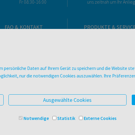
Fr 08:30-16:00
uns zeitnah um Ihr Anlie
FAQ & KONTAKT
PRODUKTE & SERVIC
FAQ zum Versand
Verlag
FAQ zu E-Books
Buchhandlungen
>VERTRAG WIDERRUFEN<
Bibliotheken & Unterneh
Kontakt
facultas Bindeservice
 persönliche Daten auf Ihrem Gerät zu speichern und die Website stet
Ansprechpartner:innen
Druckerei facultas druckt
e Möglichkeit, nur die notwendigen Cookies auszuwählen. Ihre Präferen
So finden Sie uns
Kopierservice
Presse
Zeitschriften
Digitale Angebote
Ausgewählte Cookies
Notwendige
Statistik
Externe Cookies
© 2025 Facultas Verlags- und Buchhandels AG
Impressu