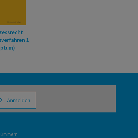
ozessrecht
sverfahren 1
iptum)
Anmelden
r kümmern