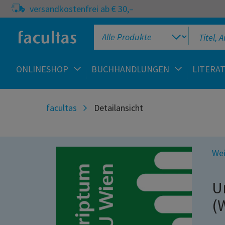
versandkostenfrei ab € 30,–
ONLINESHOP
BUCHHANDLUNGEN
LITERA
facultas
Detailansicht
Wei
U
(