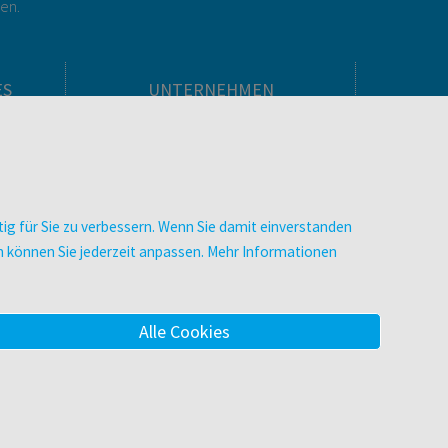
gen.
ES
UNTERNEHMEN
Über facultas
facultas Kooperationen
men
Arbeiten bei facultas
Impressum
ig für Sie zu verbessern. Wenn Sie damit einverstanden
.
Datenschutz & Cookies
zen können Sie jederzeit anpassen. Mehr Informationen
AGB
Barrierefreiheit
Alle Cookies
m