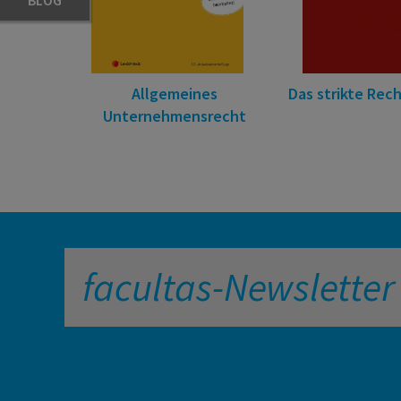
BLOG
Allgemeines
Das strikte Rech
Unternehmensrecht
facultas-Newsletter