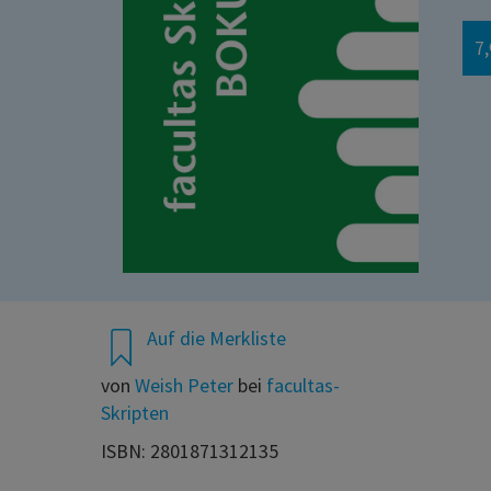
7,
Auf die Merkliste
von
Weish Peter
bei
facultas-
Skripten
ISBN: 2801871312135