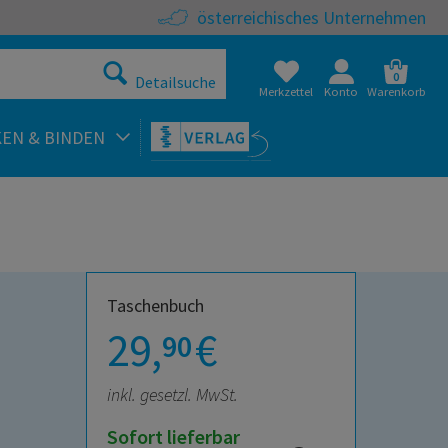
österreichisches Unternehmen
0
Detailsuche
Merkzettel
Konto
Warenkorb
KEN & BINDEN
Taschenbuch
29,
€
90
inkl. gesetzl. MwSt.
Sofort lieferbar