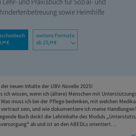
n Lehr- und Praxisbuch für Sozial- und
hindertenbetreuung sowie Heimhilfe
aschenbuch
weitere Formate
,
€
ab 25,
€
90
99
e der neuen Inhalte der UBV-Novelle 2025!
 ich wissen, wenn ich (ältere) Menschen mit Unterstützung
 Was muss ich bei der Pflege bedenken, mit welchen Medi
 vertraut sein, und wie dokumentiere ich meine Handlungen
iegende Buch deckt die Lehrinhalte des Moduls „Unterstütz
sversorgung“ ab und ist an den ABEDLs orientiert. ...