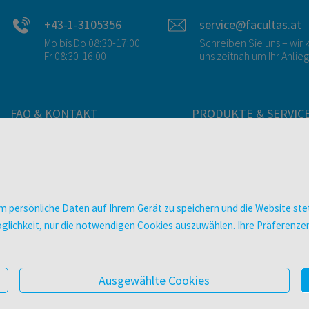
+43-1-3105356
service@facultas.at
Mo bis Do 08:30-17:00
Schreiben Sie uns – wi
Fr 08:30-16:00
uns zeitnah um Ihr Anlie
FAQ & KONTAKT
PRODUKTE & SERVIC
FAQ zum Versand
Verlag
FAQ zu E-Books
Buchhandlungen
>VERTRAG WIDERRUFEN<
Bibliotheken & Unterneh
Kontakt
facultas Bindeservice
 persönliche Daten auf Ihrem Gerät zu speichern und die Website stet
Ansprechpartner:innen
Druckerei facultas druckt
e Möglichkeit, nur die notwendigen Cookies auszuwählen. Ihre Präferen
So finden Sie uns
Kopierservice
Presse
Zeitschriften
Digitale Angebote
Ausgewählte Cookies