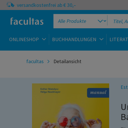
versandkostenfrei ab € 30,–
ONLINESHOP
BUCHHANDLUNGEN
LITERA
facultas
Detailansicht
Est
U
B