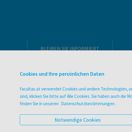
BLEIBEN SIE INFORMIERT
Pflegeausbildung
Newsletter
Cookies und Ihre persönlichen Daten
Veranstaltungen
Wissen Magazin
facultas.at verwendet Cookies und andere Technologien, um
Literaturlisten
sind, klicken Sie bitte auf Alle Cookies. Sie haben auch di
facultas Club
finden Sie in unseren
Datenschutzbestimmungen
.
Blog facultas.studiert
Geschenkkarten
Notwendige Cookies