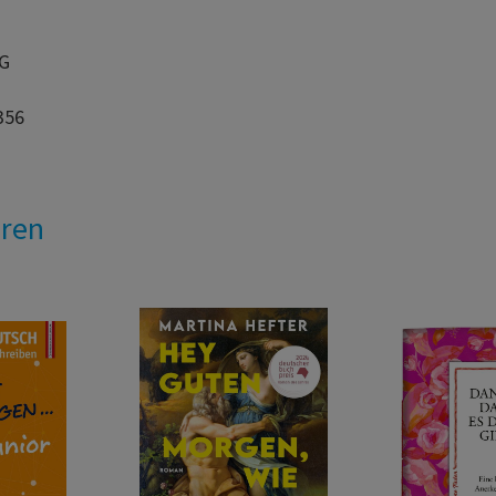
AG
356
eren