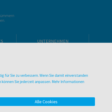
r kümmern
gen.
ES
UNTERNEHMEN
Über facultas
facultas Kooperationen
men
Arbeiten bei facultas
Impressum
ig für Sie zu verbessern. Wenn Sie damit einverstanden
.
Datenschutz & Cookies
zen können Sie jederzeit anpassen. Mehr Informationen
AGB
Barrierefreiheit
Alle Cookies