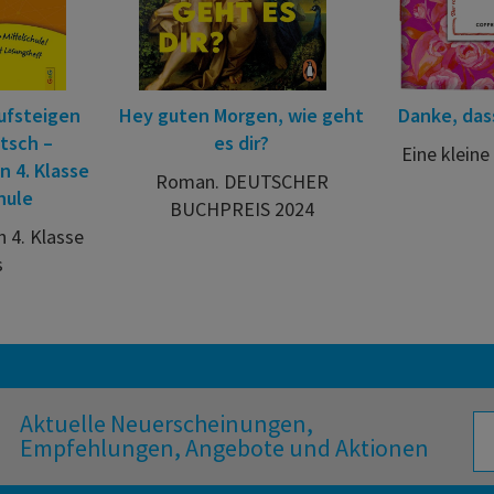
ufsteigen
Hey guten Morgen, wie geht
Danke, dass
tsch –
es dir?
Eine klein
 4. Klasse
Roman. DEUTSCHER
hule
BUCHPREIS 2024
 4. Klasse
s
Aktuelle Neuerscheinungen,
Empfehlungen, Angebote und Aktionen