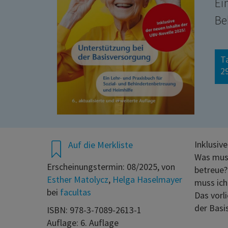
Ei
Be
T
29
Inklusiv
Auf die Merkliste
Was muss
Erscheinungstermin: 08/2025, von
betreue?
Esther Matolycz
,
Helga Haselmayer
muss ich
bei
facultas
Das vorl
der Basi
ISBN: 978-3-7089-2613-1
Auflage: 6. Auflage