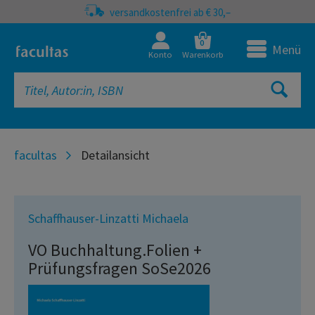
versandkostenfrei ab € 30,–
0
Menü
Konto
Warenkorb
facultas
Detailansicht
Schaffhauser-Linzatti Michaela
VO Buchhaltung.Folien +
Prüfungsfragen SoSe2026