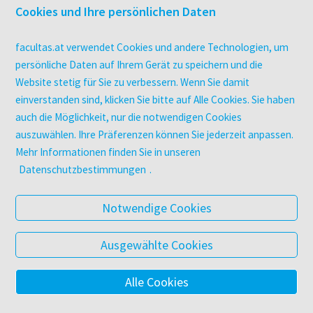
Druckerei facultas druckt.
Cookies und Ihre persönlichen Daten
Kopierservice
Zeitschriften
facultas.at verwendet Cookies und andere Technologien, um
Digitale Angebote
persönliche Daten auf Ihrem Gerät zu speichern und die
Website stetig für Sie zu verbessern. Wenn Sie damit
einverstanden sind, klicken Sie bitte auf Alle Cookies. Sie haben
UNTERNEHMEN
auch die Möglichkeit, nur die notwendigen Cookies
Über facultas
auszuwählen. Ihre Präferenzen können Sie jederzeit anpassen.
facultas Kooperationen
Mehr Informationen finden Sie in unseren
Arbeiten bei facultas
Datenschutzbestimmungen
.
Impressum
Datenschutz & Cookies
Notwendige Cookies
AGB
Barrierefreiheit
Ausgewählte Cookies
Alle Cookies
© 2025 Facultas Verlags- und Buchhandels AG
Impressum