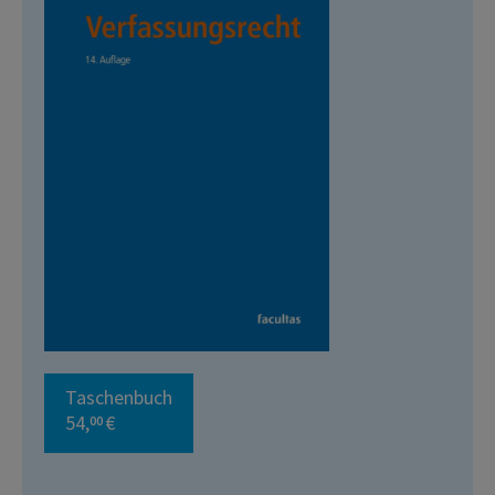
Taschenbuch
54,
€
00