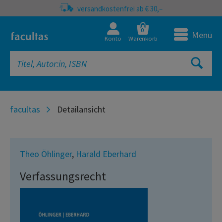
versandkostenfrei ab € 30,–
0
Menü
Konto
Warenkorb
facultas
Detailansicht
Theo Öhlinger
,
Harald Eberhard
Verfassungsrecht