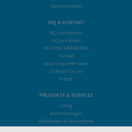
Geschenkkarten
FAQ & KONTAKT
FAQ zum Versand
FAQ zu E-Books
>VERTRAG WIDERRUFEN<
Kontakt
Ansprechpartner:innen
So finden Sie uns
Presse
PRODUKTE & SERVICES
Verlag
Buchhandlungen
Bibliotheken & Unternehmen
facultas Bindeservice