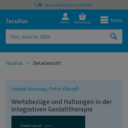
versandkostenfrei ab € 30,–
0
Menü
Konto
Warenkorb
facultas
Detailansicht
Helene Neumayr
,
Petra Klampfl
Wertebezüge und Haltungen in der
Integrativen Gestalttherapie