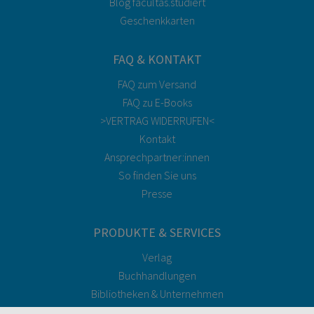
Blog facultas.studiert
Geschenkkarten
FAQ & KONTAKT
FAQ zum Versand
FAQ zu E-Books
>VERTRAG WIDERRUFEN<
Kontakt
Ansprechpartner:innen
So finden Sie uns
Presse
PRODUKTE & SERVICES
Verlag
Buchhandlungen
Bibliotheken & Unternehmen
facultas Bindeservice