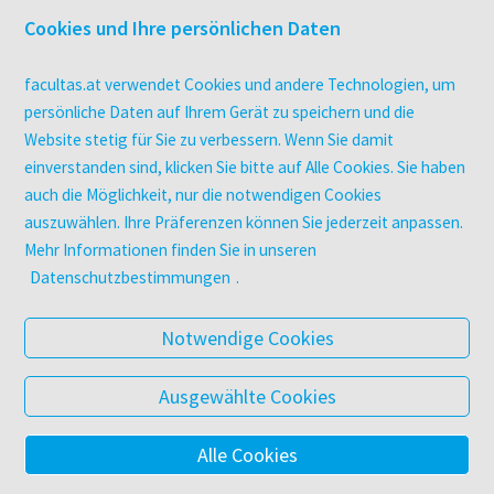
Druckerei facultas druckt.
Cookies und Ihre persönlichen Daten
Kopierservice
Zeitschriften
facultas.at verwendet Cookies und andere Technologien, um
Digitale Angebote
persönliche Daten auf Ihrem Gerät zu speichern und die
Website stetig für Sie zu verbessern. Wenn Sie damit
einverstanden sind, klicken Sie bitte auf Alle Cookies. Sie haben
UNTERNEHMEN
auch die Möglichkeit, nur die notwendigen Cookies
Über facultas
auszuwählen. Ihre Präferenzen können Sie jederzeit anpassen.
facultas Kooperationen
Mehr Informationen finden Sie in unseren
Arbeiten bei facultas
Datenschutzbestimmungen
.
Impressum
Datenschutz & Cookies
Notwendige Cookies
AGB
Barrierefreiheit
Ausgewählte Cookies
Alle Cookies
© 2025 Facultas Verlags- und Buchhandels AG
Impressum