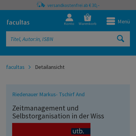
versandkostenfrei ab € 30,–
0
Menü
Konto
Warenkorb
facultas
Detailansicht
Riedenauer Markus- Tschirf And
Zeitmanagement und
Selbstorganisation in der Wiss