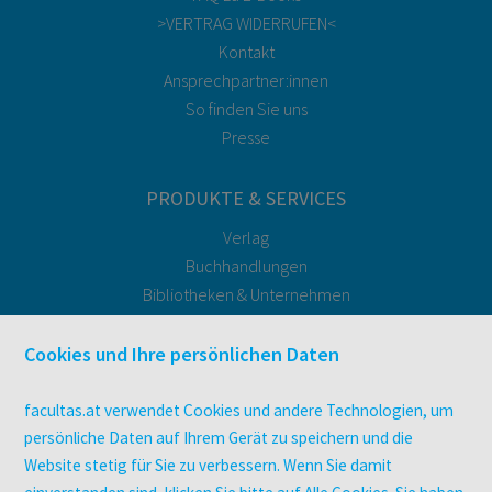
>VERTRAG WIDERRUFEN<
Kontakt
Ansprechpartner:innen
So finden Sie uns
Presse
PRODUKTE & SERVICES
Verlag
Buchhandlungen
Bibliotheken & Unternehmen
facultas Bindeservice
Druckerei facultas druckt.
Cookies und Ihre persönlichen Daten
Kopierservice
Zeitschriften
facultas.at verwendet Cookies und andere Technologien, um
Digitale Angebote
persönliche Daten auf Ihrem Gerät zu speichern und die
Website stetig für Sie zu verbessern. Wenn Sie damit