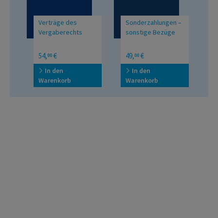
Verträge des
Sonderzahlungen –
C
Vergaberechts
sonstige Bezüge
T
n
F
54,
€
49,
€
2
00
00
,
In
C
In den
In den
gsG
Warenkorb
Warenkorb
W
rmonisierungs-