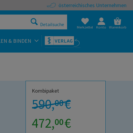
österreichisches Unternehmen
0
Detailsuche
Merkzettel
Konto
Warenkorb
KEN & BINDEN
Kombipaket
590,
€
00
472,
€
00