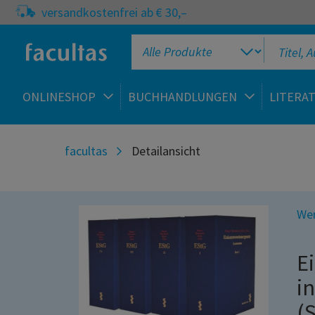
versandkostenfrei ab € 30,–
ONLINESHOP
BUCHHANDLUNGEN
LITERA
facultas
Detailansicht
Wer
E
i
(