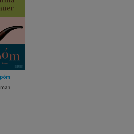
opóm
oman