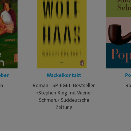
eben
Wackelkontakt
P
n
Roman - SPIEGEL-Bestseller.
R
»Stephen King mit Wiener
Schmäh.« Süddeutsche
Zeitung