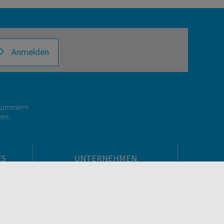
Anmelden
r kümmern
gen.
ES
UNTERNEHMEN
Über facultas
facultas Kooperationen
men
Arbeiten bei facultas
Impressum