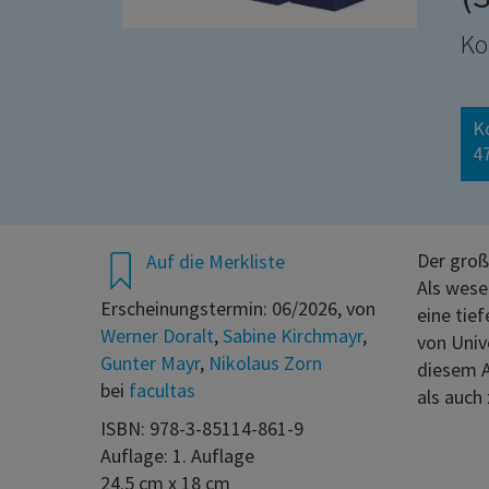
Ko
K
4
Der groß
Auf die Merkliste
Als wese
Erscheinungstermin: 06/2026, von
eine tie
Werner Doralt
,
Sabine Kirchmayr
,
von Univ
Gunter Mayr
,
Nikolaus Zorn
diesem A
bei
facultas
als auch
ISBN: 978-3-85114-861-9
Auflage: 1. Auflage
24.5 cm x 18 cm