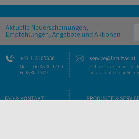
Aktuelle Neuerscheinungen,
Empfehlungen, Angebote und Aktionen
+43-1-3105356
service@facultas.at
Mo bis Do 08:30-17:00
Schreiben Sie uns – wi
Fr 08:30-16:00
uns zeitnah um Ihr Anlie
FAQ & KONTAKT
PRODUKTE & SERVIC
FAQ zum Versand
Verlag
FAQ zu E-Books
Buchhandlungen
>VERTRAG WIDERRUFEN<
Bibliotheken & Unterneh
Kontakt
facultas Bindeservice