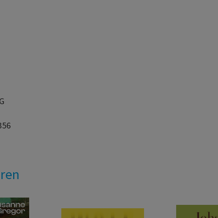
AG
356
eren