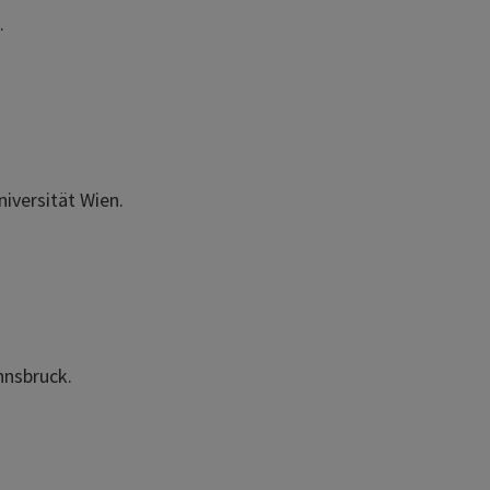
.
niversität Wien.
nnsbruck.