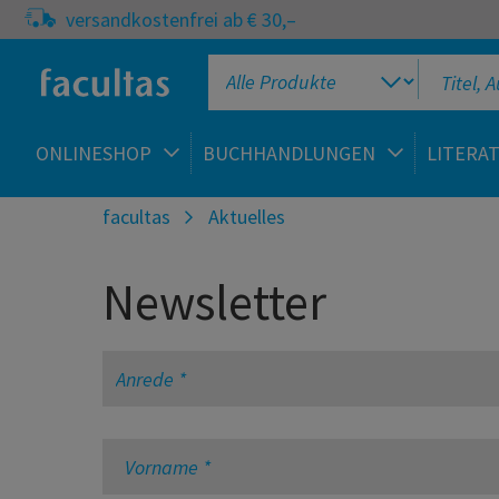
versandkostenfrei ab € 30,–
ONLINESHOP
BUCHHANDLUNGEN
LITERA
facultas
Aktuelles
Newsletter