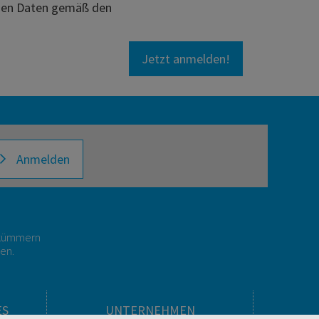
enen Daten gemäß den
Anmelden
r kümmern
gen.
ES
UNTERNEHMEN