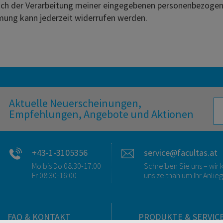
ich der Verarbeitung meiner eingegebenen personenbezog
mung kann jederzeit widerrufen werden.
Aktuelle Neuerscheinungen,
Empfehlungen, Angebote und Aktionen
+43-1-3105356
service@facultas.at
Mo bis Do 08:30-17:00
Schreiben Sie uns – wi
Fr 08:30-16:00
uns zeitnah um Ihr Anlie
FAQ & KONTAKT
PRODUKTE & SERVIC