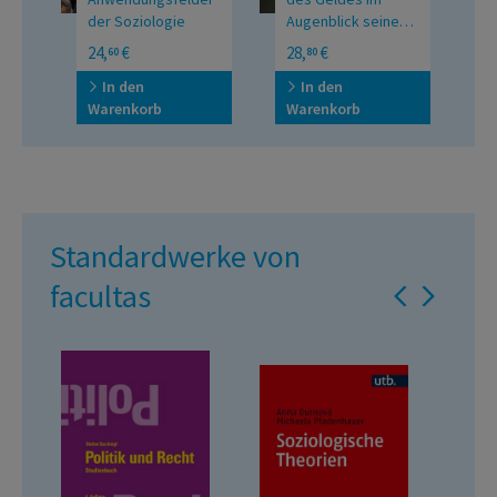
der Soziologie
Augenblick seines
Verschwindens
sche
A
24,
€
28,
€
2
60
80
ten
Zu
s
In den
In den
Warenkorb
Warenkorb
W
Standardwerke von
facultas