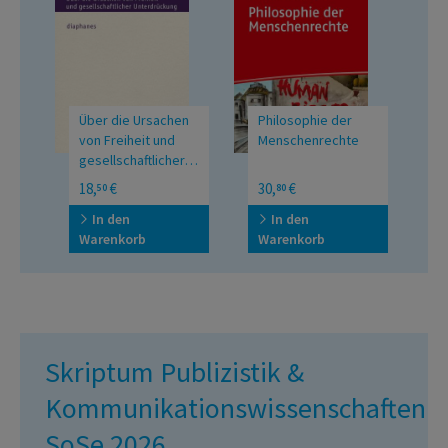
Über die Ursachen
Philosophie der
H
von Freiheit und
Menschenrechte
S
gesellschaftlicher
Unterdrückung
18,
€
30,
€
4
50
80
In den
In den
Warenkorb
Warenkorb
W
Skriptum Publizistik &
Kommunikationswissenschaften
SoSe 2026