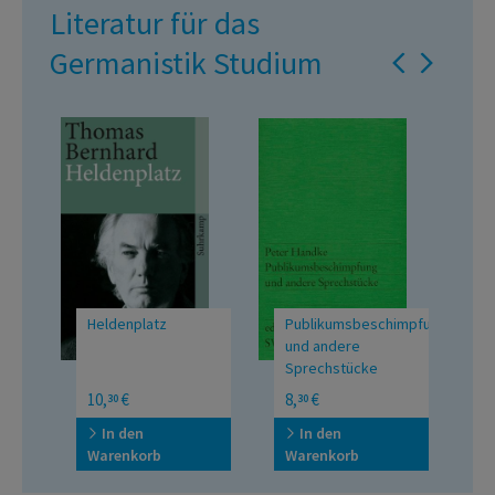
Literatur für das
Germanistik Studium
Heldenplatz
Publikumsbeschimpfung
D
und andere
Sprechstücke
R
10,
€
8,
€
1
30
30
In den
In den
Warenkorb
Warenkorb
W