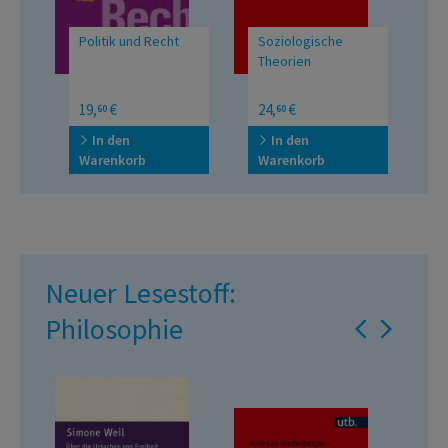
Politik und Recht
Soziologische
S
Theorien
P
aft
von
Studienbuch
Ei
19,
€
24,
€
1
60
60
k
pi
m
In den
In den
Warenkorb
Warenkorb
W
rn;
Neuer Lesestoff:
Philosophie