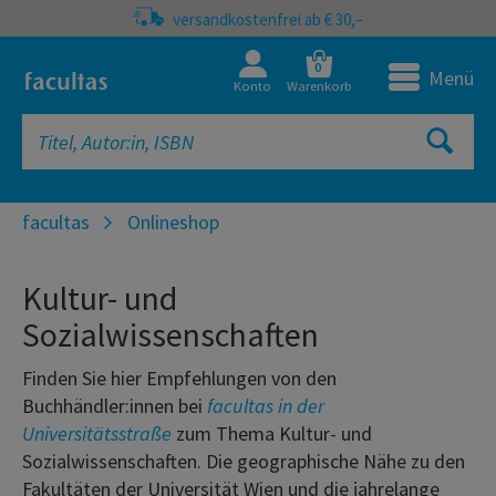
versandkostenfrei ab € 30,–
0
Menü
Konto
Warenkorb
facultas
Onlineshop
Kultur- und
Sozialwissenschaften
Finden Sie hier Empfehlungen von den
Buchhändler:innen bei
facultas in der
Universitätsstraße
zum Thema Kultur- und
Sozialwissenschaften. Die geographische Nähe zu den
Fakultäten der Universität Wien und die jahrelange