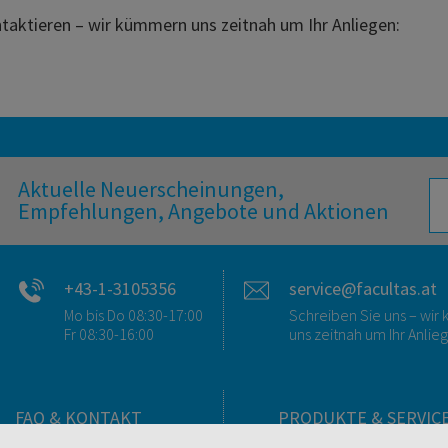
ntaktieren – wir kümmern uns zeitnah um Ihr Anliegen:
Aktuelle Neuerscheinungen,
Empfehlungen, Angebote und Aktionen
+43-1-3105356
service@facultas.at
Mo bis Do 08:30-17:00
Schreiben Sie uns – wi
Fr 08:30-16:00
uns zeitnah um Ihr Anlie
FAQ & KONTAKT
PRODUKTE & SERVIC