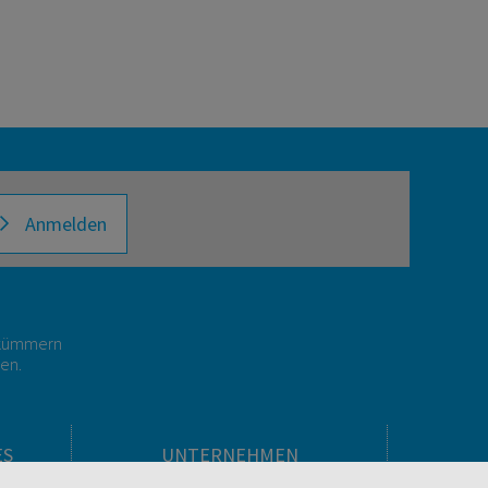
Anmelden
r kümmern
gen.
ES
UNTERNEHMEN