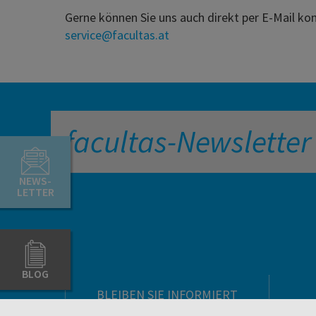
Gerne können Sie uns auch direkt per E-Mail ko
service@facultas.at
facultas-Newsletter
NEWS-
LETTER
BLOG
BLEIBEN SIE INFORMIERT