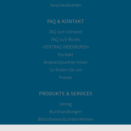
Geschenkkarten
FAQ & KONTAKT
FAQ zum Versand
FAQ zu E-Books
>VERTRAG WIDERRUFEN<
Kontakt
Ansprechpartner:innen
So finden Sie uns
Presse
PRODUKTE & SERVICES
Verlag
Buchhandlungen
Bibliotheken & Unternehmen
facultas Bindeservice