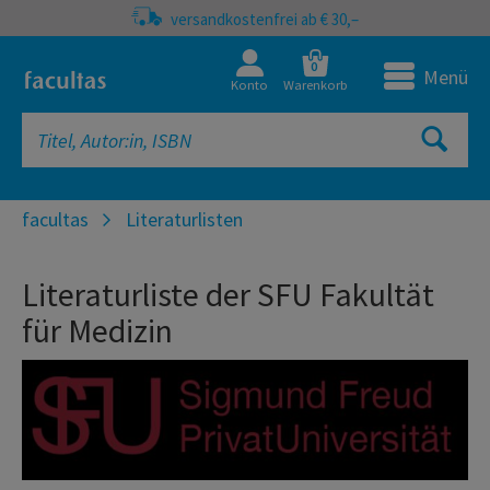
versandkostenfrei ab € 30,–
0
Menü
Konto
Warenkorb
facultas
Literaturlisten
Literaturliste der SFU Fakultät
für Medizin