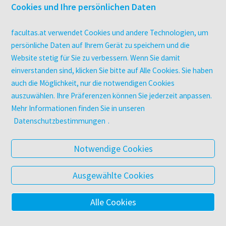
Druckerei facultas druckt.
Cookies und Ihre persönlichen Daten
Kopierservice
Zeitschriften
facultas.at verwendet Cookies und andere Technologien, um
Digitale Angebote
persönliche Daten auf Ihrem Gerät zu speichern und die
Website stetig für Sie zu verbessern. Wenn Sie damit
einverstanden sind, klicken Sie bitte auf Alle Cookies. Sie haben
UNTERNEHMEN
auch die Möglichkeit, nur die notwendigen Cookies
Über facultas
auszuwählen. Ihre Präferenzen können Sie jederzeit anpassen.
facultas Kooperationen
Mehr Informationen finden Sie in unseren
Arbeiten bei facultas
Datenschutzbestimmungen
.
Impressum
Datenschutz & Cookies
Notwendige Cookies
AGB
Barrierefreiheit
Ausgewählte Cookies
Alle Cookies
© 2025 Facultas Verlags- und Buchhandels AG
Impressum