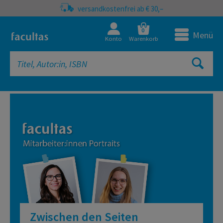
versandkostenfrei ab € 30,–
0
Menü
Konto
Warenkorb
facultas Onlineshop | Fachbücher, 
Zwischen den Seiten