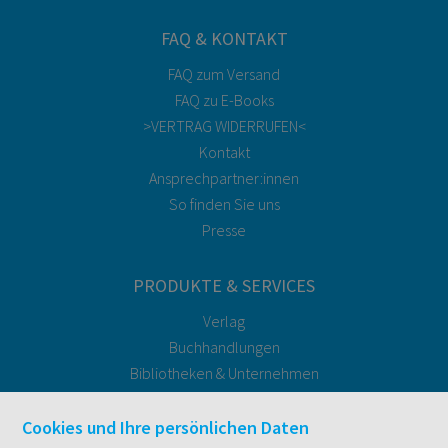
FAQ & KONTAKT
FAQ zum Versand
FAQ zu E-Books
>VERTRAG WIDERRUFEN<
Kontakt
Ansprechpartner:innen
So finden Sie uns
Presse
PRODUKTE & SERVICES
Verlag
Buchhandlungen
Bibliotheken & Unternehmen
facultas Bindeservice
Druckerei facultas druckt.
Cookies und Ihre persönlichen Daten