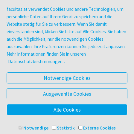
Kopierservice
Zeitschriften
facultas.at verwendet Cookies und andere Technologien, um
Digitale Angebote
persönliche Daten auf Ihrem Gerät zu speichern und die
Website stetig für Sie zu verbessern. Wenn Sie damit
einverstanden sind, klicken Sie bitte auf Alle Cookies. Sie haben
UNTERNEHMEN
auch die Möglichkeit, nur die notwendigen Cookies
Über facultas
auszuwählen. Ihre Präferenzen können Sie jederzeit anpassen.
facultas Kooperationen
Mehr Informationen finden Sie in unseren
Arbeiten bei facultas
Datenschutzbestimmungen
.
Impressum
Datenschutz & Cookies
Notwendige Cookies
AGB
Barrierefreiheit
Ausgewählte Cookies
Alle Cookies
© 2025 Facultas Verlags- und Buchhandels AG
Impressum
Notwendige
Statistik
Externe Cookies