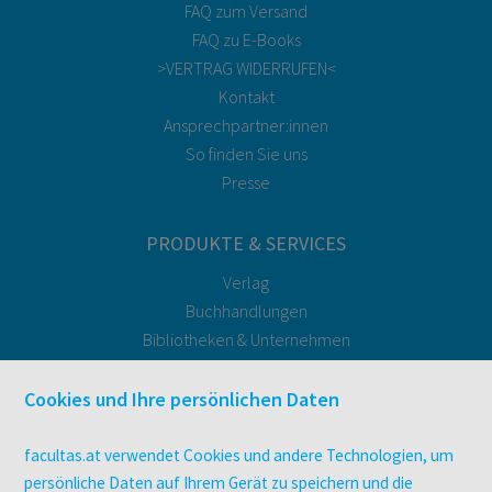
FAQ zum Versand
FAQ zu E-Books
>VERTRAG WIDERRUFEN<
Kontakt
Ansprechpartner:innen
So finden Sie uns
Presse
PRODUKTE & SERVICES
Verlag
Buchhandlungen
Bibliotheken & Unternehmen
facultas Bindeservice
Druckerei facultas druckt.
Cookies und Ihre persönlichen Daten
Kopierservice
Zeitschriften
facultas.at verwendet Cookies und andere Technologien, um
Digitale Angebote
persönliche Daten auf Ihrem Gerät zu speichern und die