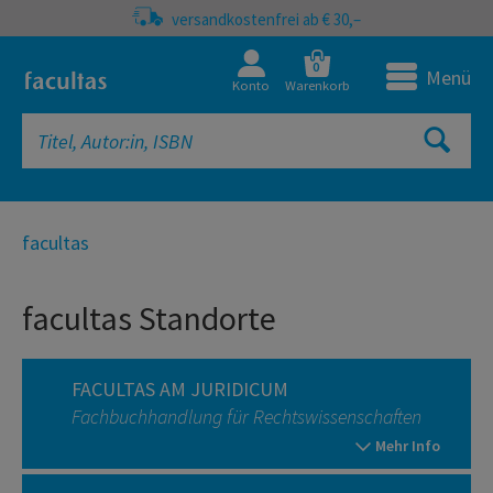
versandkostenfrei ab € 30,–
0
Menü
Konto
Warenkorb
facultas
facultas Standorte
FACULTAS AM JURIDICUM
Fachbuchhandlung für Rechtswissenschaften
Mehr Info