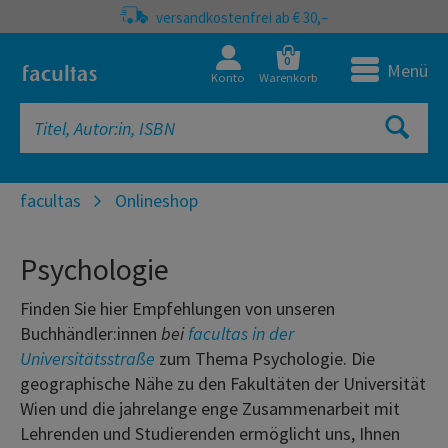
versandkostenfrei ab € 30,–
0
Menü
Konto
Warenkorb
facultas
Onlineshop
Psychologie
Finden Sie hier Empfehlungen von unseren
Buchhändler:innen
bei
facultas in der
Universitätsstraße
zum Thema Psychologie
. Die
geographische Nähe zu den Fakultäten der Universität
Wien und die jahrelange enge Zusammenarbeit mit
Lehrenden und Studierenden ermöglicht uns, Ihnen