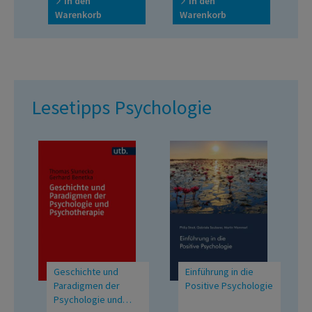
In den
In den
Erwachsenen
S
Warenkorb
Warenkorb
W
C
Lesetipps Psychologie
Geschichte und
Einführung in die
Paradigmen der
Positive Psychologie
Psychologie und