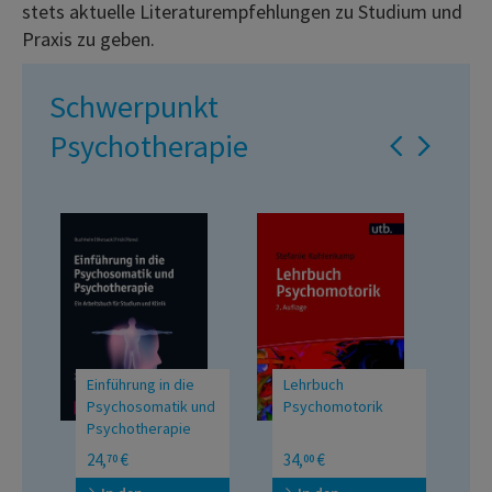
stets aktuelle Literaturempfehlungen zu Studium und
Praxis zu geben.
Schwerpunkt
Psychotherapie
Lehrbuch
Bausteine der
B
und
Psychomotorik
Persönlichkeitsentwicklung
M
UTB Grosse Reihe
Transdiagnostische
M
34,
€
29,
€
5
00
90
Methoden in der
Ar
Verhaltenstherapie mit
M