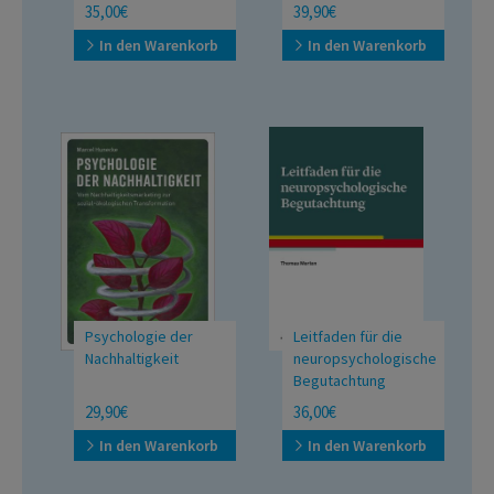
Psychotherapie
35,00€
39,90€
In den Warenkorb
In den Warenkorb
Psychologie der
Leitfaden für die
Nachhaltigkeit
neuropsychologische
Begutachtung
Vom
die ärzte  Lieder der
29,90€
36,00€
Nachhaltigkeitsmarketing
besten Band der Welt 
zur sozial-ökologischen
14570
In den Warenkorb
In den Warenkorb
Transformation