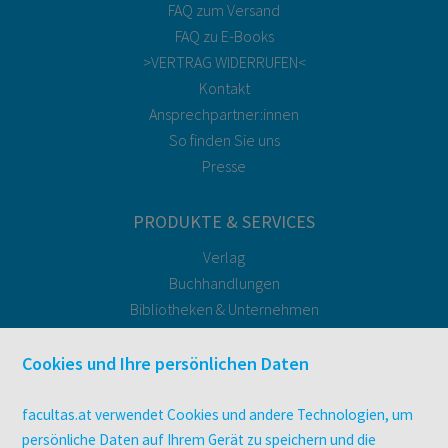
FAQ zum Versand
FAQ zu E-Books
>VERTRAG WIDERRUFEN<
Kontakt
Ansprechpartner:innen
So finden Sie uns
Presse
PRODUKTE & SERVICES
Verlag
Buchhandlungen
Bibliotheken & Unternehmen
facultas Bindeservice
Druckerei facultas druckt.
Cookies und Ihre persönlichen Daten
Kopierservice
Zeitschriften
facultas.at verwendet Cookies und andere Technologien, um
Digitale Angebote
persönliche Daten auf Ihrem Gerät zu speichern und die