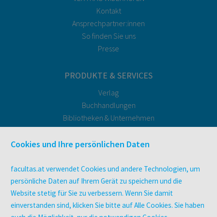
Kontakt
Ansprechpartner:innen
So finden Sie uns
Presse
PRODUKTE & SERVICES
Verlag
Buchhandlungen
Bibliotheken & Unternehmen
facultas Bindeservice
Druckerei facultas druckt.
Cookies und Ihre persönlichen Daten
Kopierservice
Zeitschriften
facultas.at verwendet Cookies und andere Technologien, um
Digitale Angebote
persönliche Daten auf Ihrem Gerät zu speichern und die
Website stetig für Sie zu verbessern. Wenn Sie damit
einverstanden sind, klicken Sie bitte auf Alle Cookies. Sie haben
UNTERNEHMEN