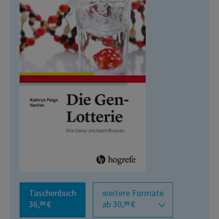
Taschenbuch
weitere Formate
36,
€
ab 30,
€
00
99